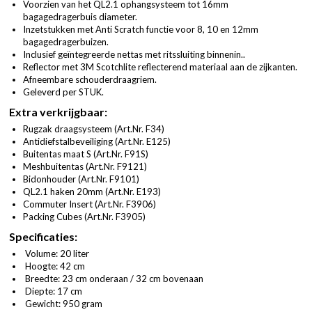
Voorzien van het QL2.1 ophangsysteem tot 16mm
bagagedragerbuis diameter.
Inzetstukken met Anti Scratch functie voor 8, 10 en 12mm
bagagedragerbuizen.
Inclusief geïntegreerde nettas met ritssluiting binnenin..
Reflector met 3M Scotchlite reflecterend materiaal aan de zijkanten.
Afneembare schouderdraagriem.
Geleverd per STUK.
Extra verkrijgbaar:
Rugzak draagsysteem (
Art.Nr. F34
)
Antidiefstalbeveiliging (
Art.Nr. E125
)
Buitentas maat S (
Art.Nr. F91S
)
Meshbuitentas (
Art.Nr. F9121
)
Bidonhouder (
Art.Nr. F9101
)
QL2.1 haken 20mm (
Art.Nr. E193
)
Commuter Insert (
Art.Nr. F3906
)
Packing Cubes (
Art.Nr. F3905
)
Specificaties:
Volume: 20 liter
Hoogte: 42 cm
Breedte: 23 cm onderaan / 32 cm bovenaan
Diepte: 17 cm
Gewicht: 950 gram