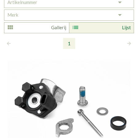
Artikelnummer
Toggle 
Merk
Toggle 
Gallerij
Lijst
1