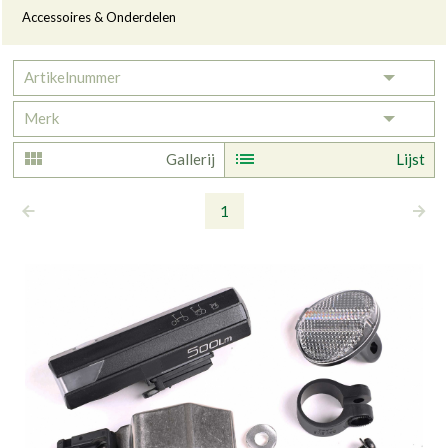
Accessoires & Onderdelen
Artikelnummer
Toggle 
Merk
Toggle 
Gallerij
Lijst
1