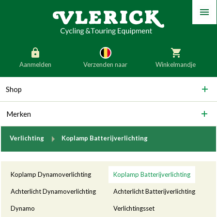
Menu
Aanmelden
Verzenden naar
Winkelmandje
generic_skip_content
Shop
generic_skip_language
België
Nederland
Merken
Duitsland
Luxemburg
Frankrijk
Oostenrijk
breadcrumb.to
Verlichting
Koplamp Batterijverlichting
Slovenië
Italië
Categorieën
Denemarken
Finland
Koplamp Dynamoverlichting
Koplamp Batterijverlichting
Bulgarije
Ierland
Achterlicht Dynamoverlichting
Achterlicht Batterijverlichting
Dynamo
Verlichtingsset