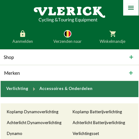
Menu
Aanmelden
Verzenden naar
Winkelmandje
generic_skip_content
Shop
generic_skip_language
België
Nederland
Merken
Duitsland
Luxemburg
Frankrijk
Oostenrijk
breadcrumb.to
Verlichting
Accessoires & Onderdelen
Slovenië
Italië
Categorieën
Denemarken
Finland
Koplamp Dynamoverlichting
Koplamp Batterijverlichting
Bulgarije
Ierland
Achterlicht Dynamoverlichting
Achterlicht Batterijverlichting
Dynamo
Verlichtingsset