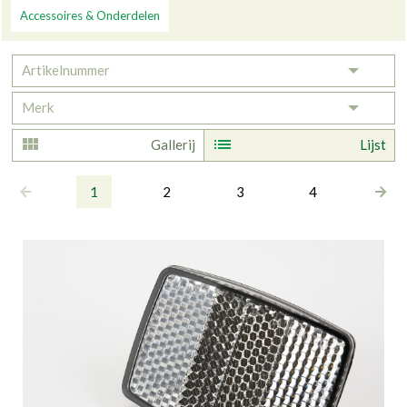
Accessoires & Onderdelen
Artikelnummer
Toggle 
Merk
Toggle 
Gallerij
Lijst
1
2
3
4