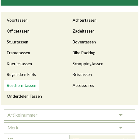
Categorieën
Voortassen
Achtertassen
Officetassen
Zadeltassen
Stuurtassen
Boventassen
Frametassen
Bike Packing
Koeriertassen
Schoppingtassen
Rugzakken Fiets
Reistassen
Beschermtassen
Accessoires
Onderdelen Tassen
Artikelnummer
Toggle 
Merk
Toggle 