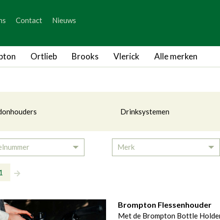
_skip_content
ns
Contact
Nieuws
_skip_language
ikhouders en Drinksystemen
pton
Ortlieb
Brooks
Vlerick
Alle merken
tegorieën
donhouders
Drinksystemen
elnummer
Merk
Toggle Dropdown
To
1
Brompton Flessenhouder
Met de Brompton Bottle Holder 