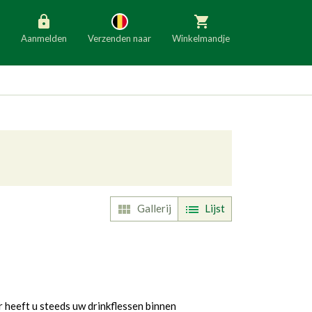
Aanmelden
Verzenden naar
Winkelmandje
België
Nederland
Duitsland
Luxemburg
Frankrijk
Oostenrijk
Slovenië
Italië
Denemarken
Finland
Gallerij
Lijst
ggle Dropdown
Bulgarije
Ierland
heeft u steeds uw drinkflessen binnen