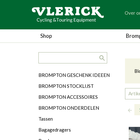
generic
Over o
generic
Kru
Shop
Brom
search.title
Ca
Bi
Categorieën
BROMPTON GESCHENK IDEEEN
BROMPTON STOCKLIJST
Artik
BROMPTON ACCESSOIRES
BROMPTON ONDERDELEN
Tassen
Bagagedragers