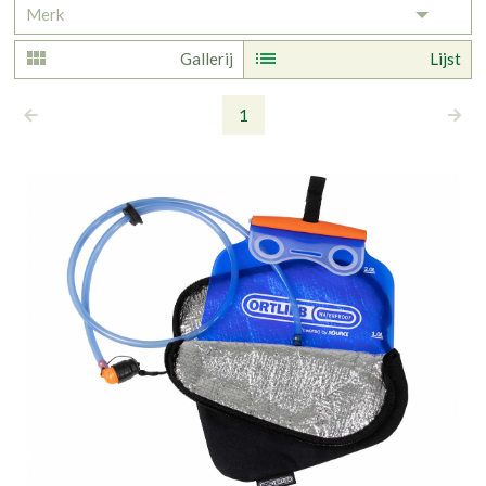
Merk
Toggle 
Gallerij
Lijst
1