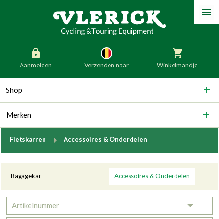
Menu
Aanmelden
Verzenden naar
Winkelmandje
generic_skip_content
Shop
generic_skip_language
België
Nederland
Merken
Duitsland
Luxemburg
Frankrijk
Oostenrijk
breadcrumb.to
Fietskarren
Accessoires & Onderdelen
Slovenië
Italië
Categorieën
Denemarken
Finland
Bagagekar
Accessoires & Onderdelen
Bulgarije
Ierland
Artikelnummer
Toggle 