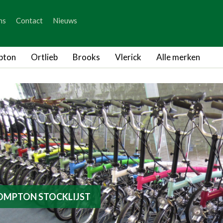
_skip_content
ns
Contact
Nieuws
_skip_language
pton
Ortlieb
Brooks
Vlerick
Alle merken
OMPTON STOCKLIJST