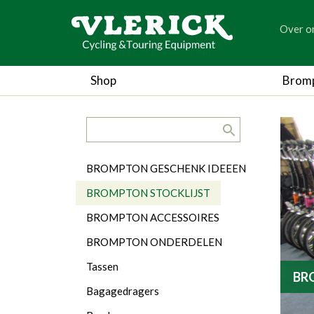
generic
Over o
generic
Shop
Brom
search.title
Categorieën
BROMPTON GESCHENK IDEEEN
BROMPTON STOCKLIJST
BROMPTON ACCESSOIRES
BROMPTON ONDERDELEN
Tassen
BR
Bagagedragers