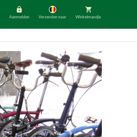
Aanmelden
Verzenden naar
Winkelmandje
België
Nederland
Duitsland
Luxemburg
Frankrijk
Oostenrijk
Slovenië
Italië
Denemarken
Finland
Bulgarije
Ierland