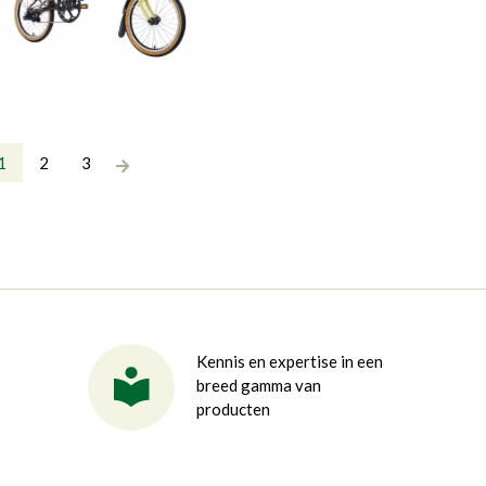
1
2
3
Kennis en expertise in een
breed gamma van
producten