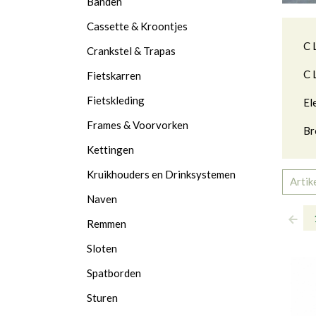
Banden
Cassette & Kroontjes
Ca
C 
Crankstel & Trapas
C 
Fietskarren
Fietskleding
El
Frames & Voorvorken
Br
Kettingen
Kruikhouders en Drinksystemen
Artik
Naven
Remmen
Sloten
Spatborden
Sturen