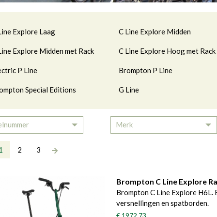
tegorieën
Line Explore Laag
C Line Explore Midden
Line Explore Midden met Rack
C Line Explore Hoog met Rack
ectric P Line
Brompton P Line
ompton Special Editions
G Line
elnummer
Merk
Toggle Dropdown
To
1
2
3
Brompton C Line Explore R
Brompton C Line Explore H6L. 
versnellingen en spatborden.
€ 1972,73