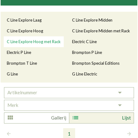
Categorieën
C Line Explore Laag
C Line Explore Midden
C Line Explore Hoog
C Line Explore Midden met Rack
C Line Explore Hoog met Rack
Electric C Line
Electric P Line
Brompton P Line
Brompton T Line
Brompton Special Editions
G Line
G Line Electric
Artikelnummer
Toggle 
Merk
Toggle 
Gallerij
Lijst
1