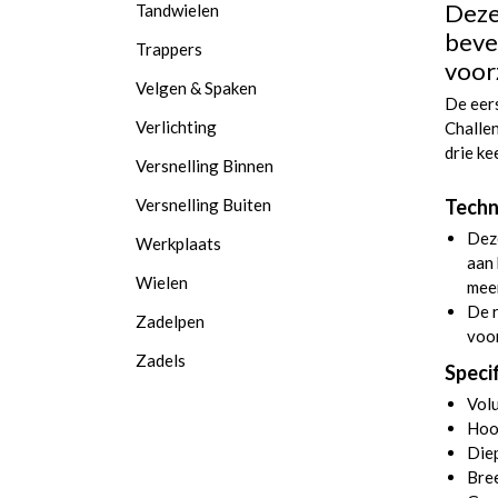
Deze
Tandwielen
beve
Trappers
voorz
Velgen & Spaken
De eer
Verlichting
Challen
drie ke
Versnelling Binnen
Versnelling Buiten
Techn
Deze
Werkplaats
aan 
Wielen
meer
De r
Zadelpen
voor
Zadels
Speci
Volu
Hoo
Diep
Bre