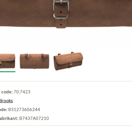
l code:
70.7423
Brooks
ode:
831273606244
abrikant:
B7437A07210