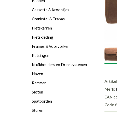
Banden
Cassette & Kroontjes
Crankstel & Trapas
Fietskarren
Fietskleding
Frames & Voorvorken
Kettingen
Kruikhouders en Drinksystemen
Naven
Artike
Remmen
Merk:
Sloten
EAN c
Spatborden
Code f
Sturen