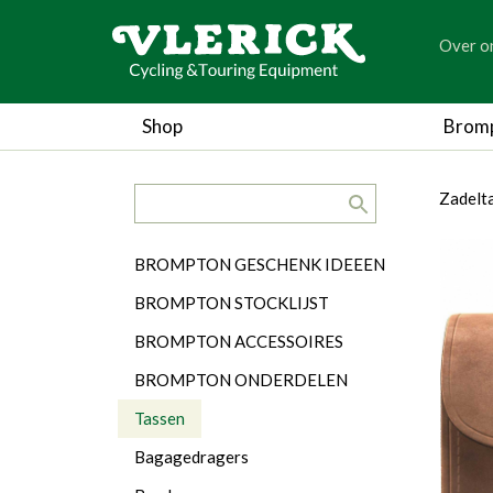
generic
Over o
generic
Shop
Brom
search.title
breadc
breadc
Zadelt
Categorieën
BROMPTON GESCHENK IDEEEN
BROMPTON STOCKLIJST
BROMPTON ACCESSOIRES
BROMPTON ONDERDELEN
Tassen
Bagagedragers