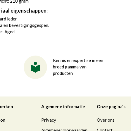
icht: 210 gram
iaal eigenschappen:
ard leder
alen bevestigingsgespen.
ur: Aged
Kennis en expertise in een
breed gamma van
producten
merken
Algemene informatie
Onze pagina's
ton
Privacy
Over ons
Algemene voorwaarden
Contact