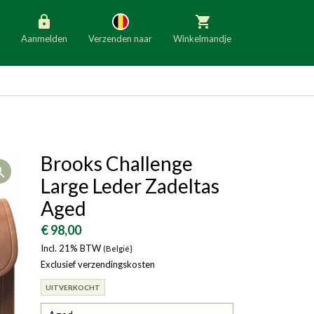
Aanmelden
Verzenden naar
Winkelmandje
België
Nederland
Duitsland
Luxemburg
Frankrijk
Oostenrijk
Brooks Challenge
Open
Slovenië
Italië
Large Leder Zadeltas
Denemarken
Finland
Aged
Bulgarije
Ierland
€ 98,00
Incl. 21% BTW
(België}
Exclusief verzendingskosten
UITVERKOCHT