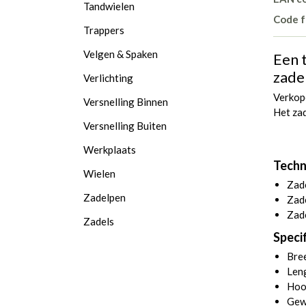
Tandwielen
Code f
Trappers
Velgen & Spaken
Een t
zadel
Verlichting
Verkop
Versnelling Binnen
Het zad
Versnelling Buiten
Werkplaats
Techn
Wielen
Zade
Zadelpen
Zad
Zade
Zadels
Specif
Bre
Len
Hoo
Gew