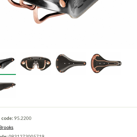
l code:
95.2200
Brooks
ode:
0831273005719