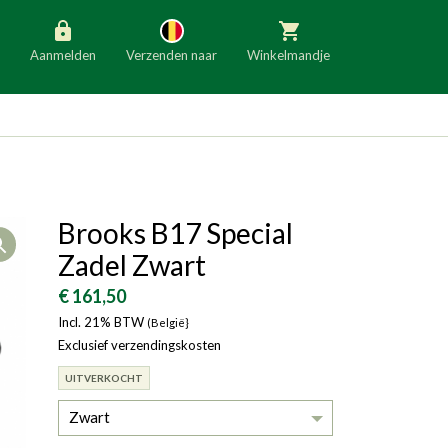
Aanmelden
Verzenden naar
Winkelmandje
België
Nederland
Duitsland
Luxemburg
Frankrijk
Oostenrijk
Brooks B17 Special
Open
Slovenië
Italië
Zadel Zwart
Denemarken
Finland
€ 161,50
Incl. 21% BTW
Bulgarije
(België}
Ierland
Exclusief verzendingskosten
UITVERKOCHT
Zwart