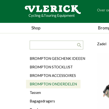
generic
Over o
generic
Shop
Brom
search.title
breadc
breadc
b
Zadel
Categorieën
BROMPTON GESCHENK IDEEEN
BROMPTON STOCKLIJST
BROMPTON ACCESSOIRES
BROMPTON ONDERDELEN
Tassen
Bagagedragers