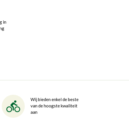
g in
ing
Wij bieden enkel de beste
van de hoogste kwaliteit
aan