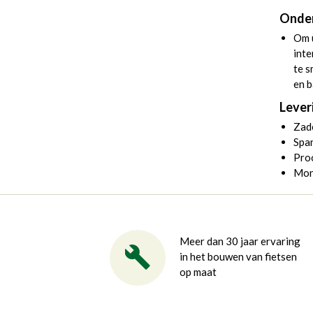
Onde
Om u
inte
te 
en b
Lever
Zad
Spa
Proo
Mon
Meer dan 30 jaar ervaring
in het bouwen van fietsen
op maat