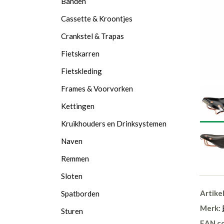
Banden
Cassette & Kroontjes
Crankstel & Trapas
Fietskarren
Fietskleding
Frames & Voorvorken
Kettingen
Kruikhouders en Drinksystemen
Naven
Remmen
Sloten
Artike
Spatborden
Merk:
Sturen
EAN c