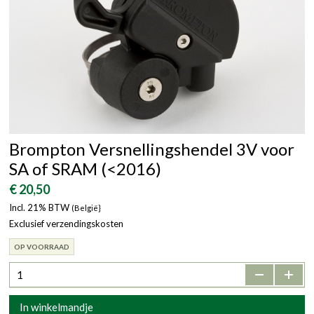
Brompton Versnellingshendel 3V voor
SA of SRAM (<2016)
€ 20,50
Incl. 21% BTW
(België}
Exclusief verzendingskosten
OP VOORRAAD
-
+
In winkelmandje