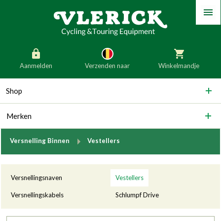
Menu
Aanmelden
Verzenden naar
Winkelmandje
generic_skip_content
Shop
generic_skip_language
België
Nederland
Merken
Duitsland
Luxemburg
Frankrijk
Oostenrijk
breadcrumb.to
Versnelling Binnen
Vestellers
Slovenië
Italië
Categorieën
Denemarken
Finland
Versnellingsnaven
Vestellers
Bulgarije
Ierland
Versnellingskabels
Schlumpf Drive