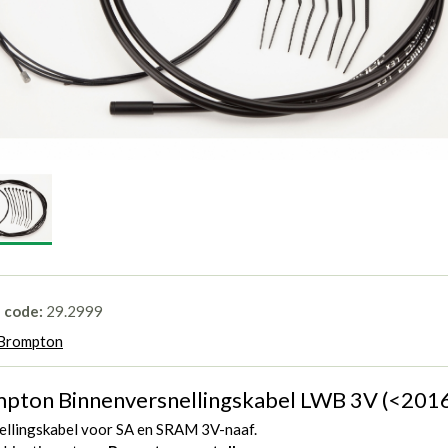
l code:
29.2999
Brompton
pton Binnenversnellingskabel LWB 3V (<201
nellingskabel voor SA en SRAM 3V-naaf.