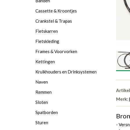
Banden
Cassette & Kroontjes
Crankstel & Trapas
Fietskarren
Fietskleding
Frames & Voorvorken
Kettingen
Kruikhouders en Drinksystemen
Naven
Artike
Remmen
Merk:
Sloten
Spatborden
Brom
Sturen
- Vers