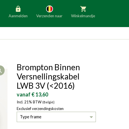
Aanmelden
Verzenden naar
Winkelmandje
België
Nederland
Duitsland
Luxemburg
Frankrijk
Oostenrijk
Brompton Binnen
Open
Slovenië
Italië
Versnellingskabel
Denemarken
Finland
LWB 3V (<2016)
Bulgarije
Ierland
vanaf € 13,60
Incl. 21% BTW
(België}
Exclusief verzendingskosten
Type frame