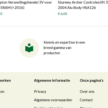
ton Versnellingshendel 3V voor
Sturmey Archer Controlestift 
f SRAM (<2016)
2004 Alu Body HSA126
50
€ 6,00
Kennis en expertise in een
breed gamma van
producten
merken
Algemene informatie
Onze pagina's
ton
Privacy
Over ons
Algemene voorwaarden
Contact