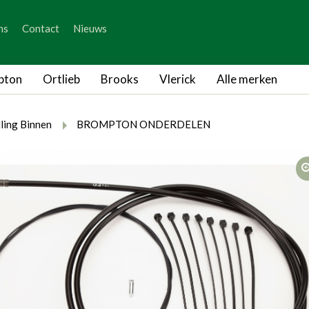
_skip_content
ns
Contact
Nieuws
_skip_language
pton
Ortlieb
Brooks
Vlerick
Alle merken
rumb.here
rumb.from
breadcrumb.to
ling Binnen
BROMPTON ONDERDELEN