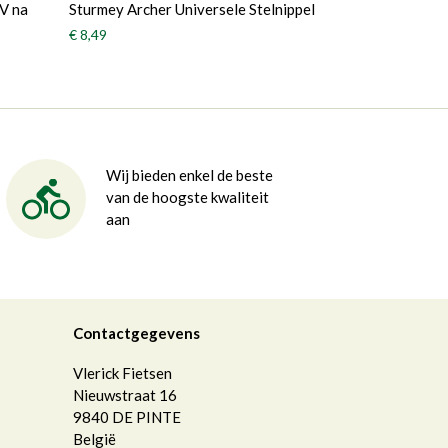
3V na
Sturmey Archer Universele Stelnippel
€ 8,49
Wij bieden enkel de beste
van de hoogste kwaliteit
aan
Contactgegevens
Vlerick Fietsen
Nieuwstraat 16
9840
DE PINTE
België