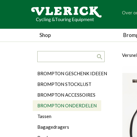
generic
Over o
generic
Shop
Brom
search.title
breadc
breadc
Versnel
Categorieën
BROMPTON GESCHENK IDEEEN
BROMPTON STOCKLIJST
BROMPTON ACCESSOIRES
BROMPTON ONDERDELEN
Tassen
Bagagedragers