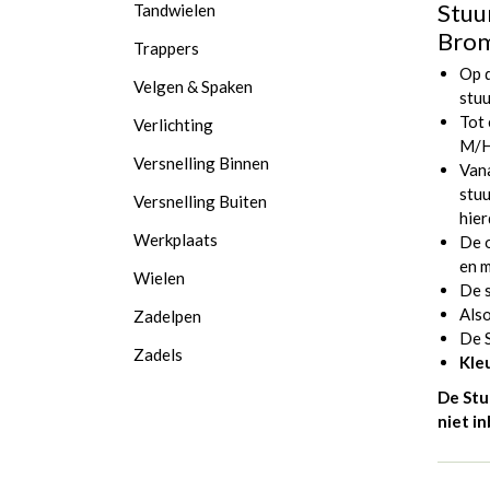
Stuu
Tandwielen
Bro
Trappers
Op d
Velgen & Spaken
stuu
Tot
Verlichting
M/
Versnelling Binnen
Van
stuu
Versnelling Buiten
hier
Werkplaats
De 
en m
Wielen
De s
Als
Zadelpen
De S
Zadels
Kle
De Stu
niet i