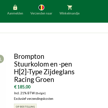
Aanmelden
Verzenden naar
Winkelmandje
België
Nederland
Duitsland
Luxemburg
Frankrijk
Oostenrijk
Brompton
Open
Slovenië
Italië
Stuurkolom en -pen
Denemarken
Finland
H[2]-Type Zijdeglans
Racing Groen
Bulgarije
Ierland
€ 185,00
Incl. 21% BTW
(België}
Exclusief verzendingskosten
OP BESTELLING