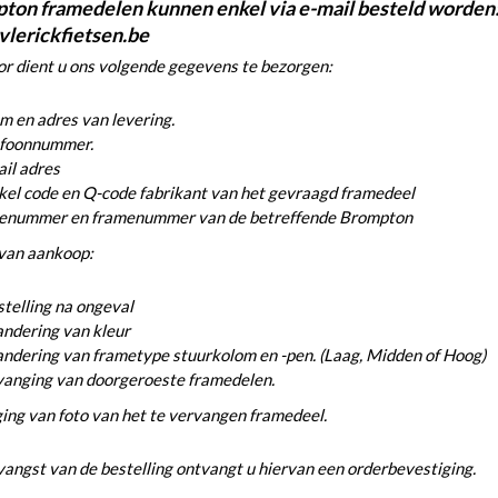
ton framedelen kunnen enkel via e-mail besteld worden
vlerickfietsen.be
r dient u ons volgende gegevens te bezorgen:
 en adres van levering.
efoonnummer.
il adres
kel code en Q-code fabrikant van het gevraagd framedeel
ienummer en framenummer van de betreffende Brompton
van aankoop:
telling na ongeval
ndering van kleur
ndering van frametype stuurkolom en -pen. (Laag, Midden of Hoog)
vanging van doorgeroeste framedelen.
ing van foto van het te vervangen framedeel.
angst van de bestelling ontvangt u hiervan een orderbevestiging.