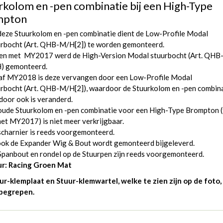
rkolom en -pen combinatie bij een High-Type
mpton
eze Stuurkolom en -pen combinatie dient de Low-Profile Modal
rbocht (
Art. QHB-M/H[2]
) te worden gemonteerd.
 en met MY2017 werd de High-Version Modal stuurbocht (
Art. QHB
H
) gemonteerd.
af MY2018 is deze vervangen door een Low-Profile Modal
rbocht (
Art. QHB-M/H[2]
), waardoor de Stuurkolom en -pen combin
door ook is veranderd.
oude Stuurkolom en -pen combinatie voor een High-Type Brompton (
et MY2017) is niet meer verkrijgbaar.
charnier is reeds voorgemonteerd.
ook de Expander Wig & Bout wordt gemonteerd bijgeleverd.
panbout en rondel op de Stuurpen zijn reeds voorgemonteerd.
ur: Racing Groen Mat
ur-klemplaat en Stuur-klemwartel, welke te zien zijn op de foto,
nbegrepen.