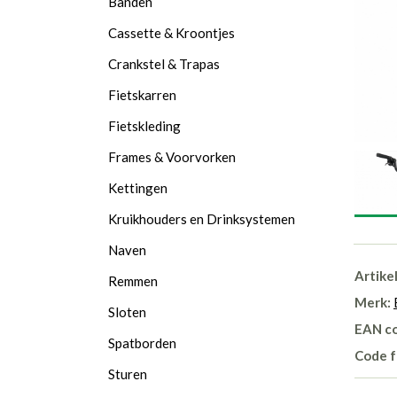
Banden
Cassette & Kroontjes
Crankstel & Trapas
Fietskarren
Fietskleding
Frames & Voorvorken
Kettingen
Kruikhouders en Drinksystemen
Naven
Artike
Remmen
Merk:
Sloten
EAN c
Spatborden
Code f
Sturen