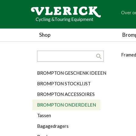
generic
Over o
generic
Shop
Brom
search.title
breadc
breadc
Framed
Categorieën
BROMPTON GESCHENK IDEEEN
BROMPTON STOCKLIJST
BROMPTON ACCESSOIRES
BROMPTON ONDERDELEN
Tassen
Bagagedragers