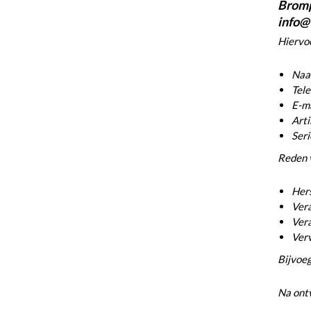
Bromp
info@
Hiervoo
Naam
Tel
E-ma
Arti
Ser
Reden 
Hers
Vera
Vera
Ver
Bijvoeg
Na ontv