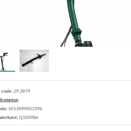
l code:
29.2879
Brompton
ode:
5053099003396
abrikant:
Q100986