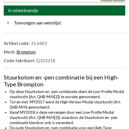
In winkelmandje
Toevoegen aan wenslijst
Artikel code:
31.6401
Merk:
Brompton
Code fabrikant:
Q103218
Stuurkolom en -pen combinatie bij een High-
Type Brompton
Op deze Stuurkolom en -pen combinatie dient de Low-Profile Modal
stuurbocht (
Art. QHB-M/H[2]
) te worden gemonteerd.
Tot en met MY2017 werd de High-Version Modal stuurbocht (
Art.
QHB-M/H
) gemonteerd.
Vanaf MY2018 is deze vervangen door een Low-Profile Modal
stuurbocht (
Art. QHB-M/H[2]
), waardoor de Stuurkolom en -pen
combinatie hierdoor ook is veranderd.
De oude Stuurkolom en -pen combinatie voor een High-Type