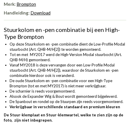
Merk:
Brompton
Handleiding:
Download
Stuurkolom en -pen combinatie bij een High-
Type Brompton
Op deze Stuurkolom en -pen combinatie dient de Low-Profile Modal
stuurbocht (
Art. QHB-M/H[2]
) te worden gemonteerd.
Tot en met MY2017 werd de High-Version Modal stuurbocht (
Art.
QHB-M/H
) gemonteerd.
Vanaf MY2018 is deze vervangen door een Low-Profile Modal
stuurbocht (
Art. QHB-M/H[2]
), waardoor de Stuurkolom en -pen
combinatie hierdoor ook is veranderd.
De oude Stuurkolom en -pen combinatie voor een High-Type
Brompton (tot en met MY2017) is niet meer verkrijgbaar.
De scharnier is reeds voorgemonteerd.
Alsook de Expander Wig & Bout wordt gemonteerd bijgeleverd.
De Spanbout en rondel op de Stuurpen zijn reeds voorgemonteerd.
Verkrijgbaar in verschillende standaard en premium kleuren
De Stuur-klemplaat en Stuur-klemwartel, welke te zien zijn op de
foto, zijn niet inbegrepen.