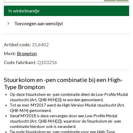
In winkelmandje
Toevoegen aan wenslijst
Artikel code:
31.6402
Merk:
Brompton
Code fabrikant:
Q103216
Stuurkolom en -pen combinatie bij een High-
Type Brompton
Op deze Stuurkolom en -pen combinatie dient de Low-Profile Modal
stuurbocht (
Art. QHB-M/H[2]
) te worden gemonteerd.
Tot en met MY2017 werd de High-Version Modal stuurbocht (
Art.
QHB-M/H
) gemonteerd.
Vanaf MY2018 is deze vervangen door een Low-Profile Modal
stuurbocht (
Art. QHB-M/H[2]
), waardoor de Stuurkolom en -pen
combinatie hierdoor ook is veranderd.
De oude Stuurkolom en -pen combinatie voor een High-Type