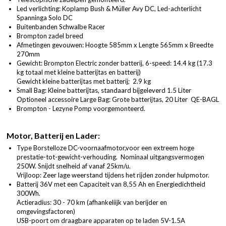
Led verlichting: Koplamp Bush & Müller Avy DC, Led-achterlicht
Spanninga Solo DC
Buitenbanden Schwalbe Racer
Brompton zadel breed
Afmetingen gevouwen: Hoogte 585mm x Lengte 565mm x Breedte
270mm
Gewicht: Brompton Electric zonder batterij, 6-speed: 14.4 kg (17.3
kg totaal met kleine batterijtas en batterij)
Gewicht kleine batterijtas met batterij; 2.9 kg
Small Bag: Kleine batterijtas, standaard bijgeleverd 1.5 Liter
Optioneel accessoire Large Bag: Grote batterijtas, 20 Liter QE-BAGL
Brompton - Lezyne Pomp voorgemonteerd.
Motor, Batterij en Lader:
Type Borstelloze DC-voornaafmotor,voor een extreem hoge
prestatie-tot-gewicht-verhouding. Nominaal uitgangsvermogen
250W. Snijdt snelheid af vanaf 25km/u.
Vrijloop: Zeer lage weerstand tijdens het rijden zonder hulpmotor.
Batterij 36V met een Capaciteit van 8,55 Ah en Energiedichtheid
300Wh.
Actieradius: 30 - 70 km (afhankeliijk van berijder en
omgevingsfactoren)
USB-poort om draagbare apparaten op te laden 5V-1.5A