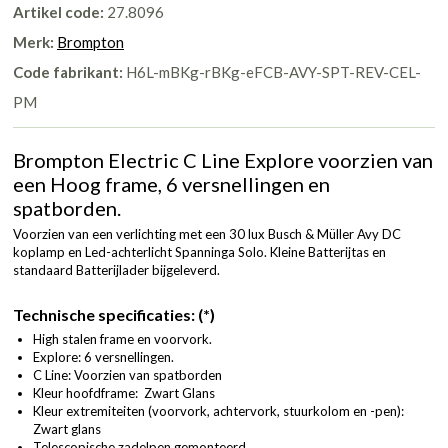
Artikel code:
27.8096
Merk:
Brompton
Code fabrikant:
H6L-mBKg-rBKg-eFCB-AVY-SPT-REV-CEL-
PM
Brompton Electric C Line Explore voorzien van
een Hoog frame, 6 versnellingen en
spatborden.
Voorzien van een verlichting met een 30 lux Busch & Müller Avy DC
koplamp en Led-achterlicht Spanninga Solo. Kleine Batterijtas en
standaard Batterijlader bijgeleverd.
Technische specificaties: (*)
High stalen frame en voorvork.
Explore: 6 versnellingen.
C Line: Voorzien van spatborden
Kleur hoofdframe: Zwart Glans
Kleur extremiteiten (voorvork, achtervork, stuurkolom en -pen):
Zwart glans
Telescopische zadelpen gemonteerd.