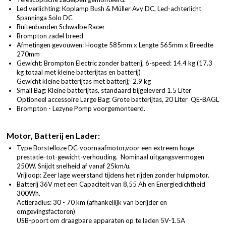
Led verlichting: Koplamp Bush & Müller Avy DC, Led-achterlicht
Spanninga Solo DC
Buitenbanden Schwalbe Racer
Brompton zadel breed
Afmetingen gevouwen: Hoogte 585mm x Lengte 565mm x Breedte
270mm
Gewicht: Brompton Electric zonder batterij, 6-speed: 14.4 kg (17.3
kg totaal met kleine batterijtas en batterij)
Gewicht kleine batterijtas met batterij; 2.9 kg
Small Bag: Kleine batterijtas, standaard bijgeleverd 1.5 Liter
Optioneel accessoire Large Bag: Grote batterijtas, 20 Liter QE-BAGL
Brompton - Lezyne Pomp voorgemonteerd.
Motor, Batterij en Lader:
Type Borstelloze DC-voornaafmotor,voor een extreem hoge
prestatie-tot-gewicht-verhouding. Nominaal uitgangsvermogen
250W. Snijdt snelheid af vanaf 25km/u.
Vrijloop: Zeer lage weerstand tijdens het rijden zonder hulpmotor.
Batterij 36V met een Capaciteit van 8,55 Ah en Energiedichtheid
300Wh.
Actieradius: 30 - 70 km (afhankeliijk van berijder en
omgevingsfactoren)
USB-poort om draagbare apparaten op te laden 5V-1.5A