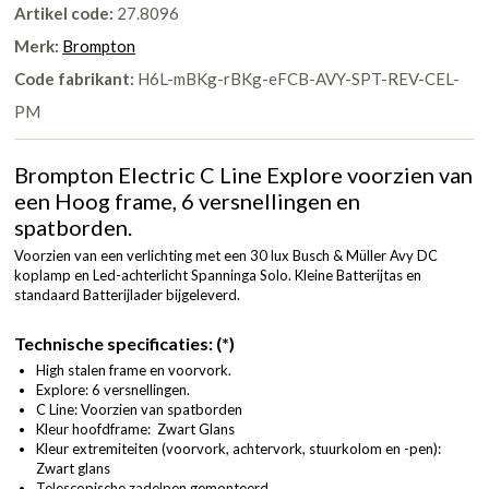
Artikel code:
27.8096
Merk:
Brompton
Code fabrikant:
H6L-mBKg-rBKg-eFCB-AVY-SPT-REV-CEL-
PM
Brompton Electric C Line Explore voorzien van
een Hoog frame, 6 versnellingen en
spatborden.
Voorzien van een verlichting met een 30 lux Busch & Müller Avy DC
koplamp en Led-achterlicht Spanninga Solo. Kleine Batterijtas en
standaard Batterijlader bijgeleverd.
Technische specificaties: (*)
High stalen frame en voorvork.
Explore: 6 versnellingen.
C Line: Voorzien van spatborden
Kleur hoofdframe: Zwart Glans
Kleur extremiteiten (voorvork, achtervork, stuurkolom en -pen):
Zwart glans
Telescopische zadelpen gemonteerd.