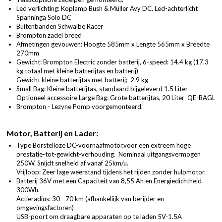
Led verlichting: Koplamp Bush & Müller Avy DC, Led-achterlicht
Spanninga Solo DC
Buitenbanden Schwalbe Racer
Brompton zadel breed
Afmetingen gevouwen: Hoogte 585mm x Lengte 565mm x Breedte
270mm
Gewicht: Brompton Electric zonder batterij, 6-speed: 14.4 kg (17.3
kg totaal met kleine batterijtas en batterij)
Gewicht kleine batterijtas met batterij; 2.9 kg
Small Bag: Kleine batterijtas, standaard bijgeleverd 1.5 Liter
Optioneel accessoire Large Bag: Grote batterijtas, 20 Liter QE-BAGL
Brompton - Lezyne Pomp voorgemonteerd.
Motor, Batterij en Lader:
Type Borstelloze DC-voornaafmotor,voor een extreem hoge
prestatie-tot-gewicht-verhouding. Nominaal uitgangsvermogen
250W. Snijdt snelheid af vanaf 25km/u.
Vrijloop: Zeer lage weerstand tijdens het rijden zonder hulpmotor.
Batterij 36V met een Capaciteit van 8,55 Ah en Energiedichtheid
300Wh.
Actieradius: 30 - 70 km (afhankeliijk van berijder en
omgevingsfactoren)
USB-poort om draagbare apparaten op te laden 5V-1.5A