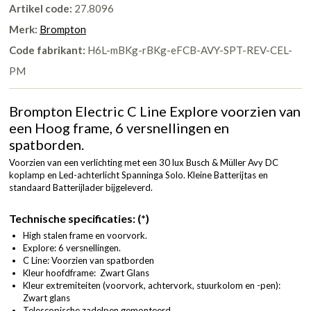
Artikel code:
27.8096
Merk:
Brompton
Code fabrikant:
H6L-mBKg-rBKg-eFCB-AVY-SPT-REV-CEL-
PM
Brompton Electric C Line Explore voorzien van
een Hoog frame, 6 versnellingen en
spatborden.
Voorzien van een verlichting met een 30 lux Busch & Müller Avy DC
koplamp en Led-achterlicht Spanninga Solo. Kleine Batterijtas en
standaard Batterijlader bijgeleverd.
Technische specificaties: (*)
High stalen frame en voorvork.
Explore: 6 versnellingen.
C Line: Voorzien van spatborden
Kleur hoofdframe: Zwart Glans
Kleur extremiteiten (voorvork, achtervork, stuurkolom en -pen):
Zwart glans
Telescopische zadelpen gemonteerd.