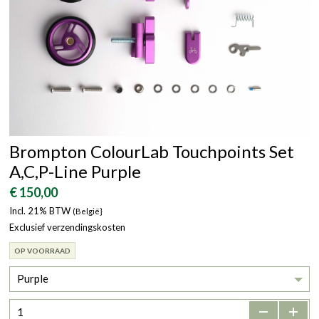
Brompton ColourLab Touchpoints Set
A,C,P-Line Purple
€ 150,00
Incl. 21% BTW
(België}
Exclusief verzendingskosten
OP VOORRAAD
Purple
-
+