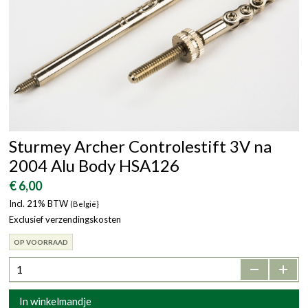
Sturmey Archer Controlestift 3V na
2004 Alu Body HSA126
€ 6,00
Incl. 21% BTW
(België}
Exclusief verzendingskosten
OP VOORRAAD
-
+
In winkelmandje