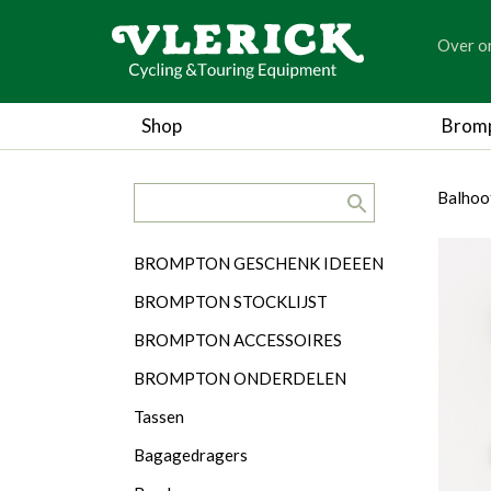
generic
Over o
generic
Shop
Brom
search.title
breadc
breadc
Balhoo
Categorieën
BROMPTON GESCHENK IDEEEN
BROMPTON STOCKLIJST
BROMPTON ACCESSOIRES
BROMPTON ONDERDELEN
Tassen
Bagagedragers