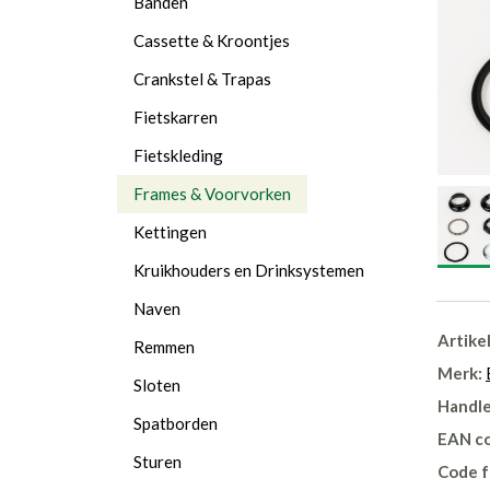
Banden
Cassette & Kroontjes
Crankstel & Trapas
Fietskarren
Fietskleding
Frames & Voorvorken
Kettingen
Kruikhouders en Drinksystemen
Naven
Artike
Remmen
Merk:
Sloten
Handle
Spatborden
EAN c
Sturen
Code f