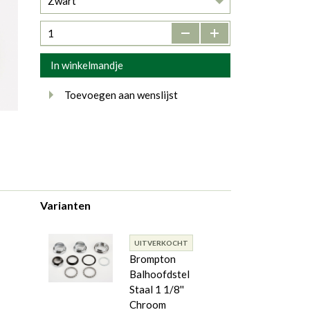
Zwart
-
+
In winkelmandje
Toevoegen aan wenslijst
Varianten
UITVERKOCHT
Brompton
Balhoofdstel
Staal 1 1/8''
Chroom