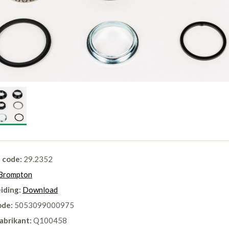
l code:
29.2352
Brompton
iding:
Download
ode:
5053099000975
abrikant:
Q100458