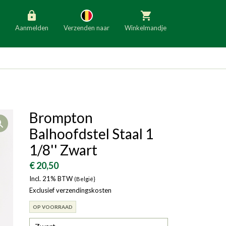
Aanmelden
Verzenden naar
Winkelmandje
België
Nederland
Duitsland
Luxemburg
Frankrijk
Oostenrijk
Brompton
Open
Slovenië
Italië
Balhoofdstel Staal 1
Denemarken
Finland
1/8'' Zwart
Bulgarije
Ierland
€ 20,50
Incl. 21% BTW
(België}
Exclusief verzendingskosten
OP VOORRAAD