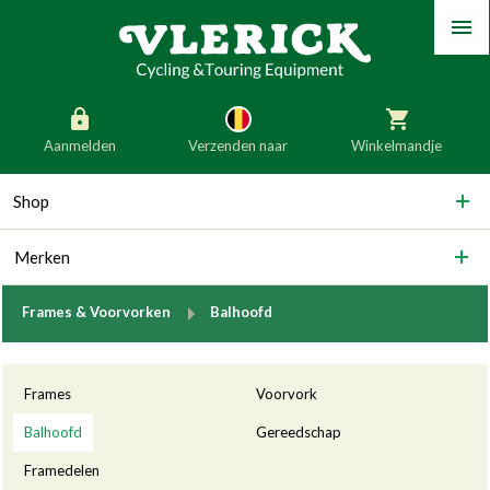
Menu
Aanmelden
Verzenden naar
Winkelmandje
generic_skip_content
Shop
generic_skip_language
België
Nederland
Merken
Duitsland
Luxemburg
Frankrijk
Oostenrijk
breadcrumb.to
Frames & Voorvorken
Balhoofd
Slovenië
Italië
Categorieën
Denemarken
Finland
Frames
Voorvork
Bulgarije
Ierland
Balhoofd
Gereedschap
Framedelen