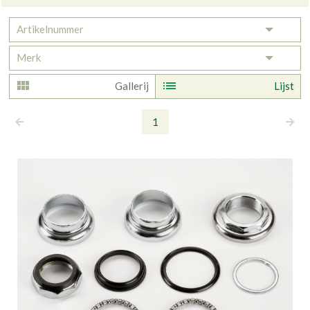
Artikelnummer
Toggle 
Merk
Toggle 
Gallerij
Lijst
1