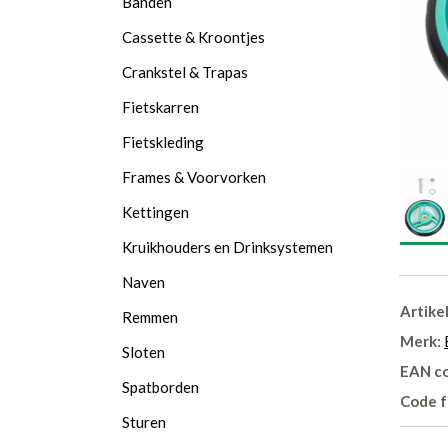
Banden
Cassette & Kroontjes
Crankstel & Trapas
Fietskarren
Fietskleding
Frames & Voorvorken
Kettingen
Kruikhouders en Drinksystemen
Naven
Artike
Remmen
Merk:
Sloten
EAN c
Spatborden
Code f
Sturen