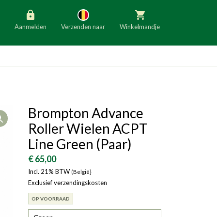
Aanmelden
Verzenden naar
Winkelmandje
België
Nederland
Duitsland
Luxemburg
Frankrijk
Oostenrijk
Brompton Advance
Open
Slovenië
Italië
Roller Wielen ACPT
Denemarken
Finland
Line Green (Paar)
Bulgarije
Ierland
€ 65,00
Incl. 21% BTW
(België}
Exclusief verzendingskosten
OP VOORRAAD