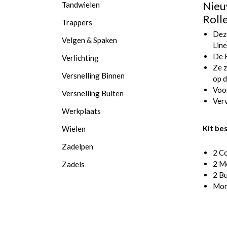
Nieu
Tandwielen
Roll
Trappers
Dez
Velgen & Spaken
Line
De 
Verlichting
Ze z
Versnelling Binnen
op d
Voor
Versnelling Buiten
Verv
Werkplaats
Kit be
Wielen
Zadelpen
2 C
2 M
Zadels
2 B
Mon