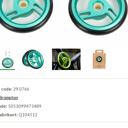
l code:
29.0766
Brompton
ode:
5053099473489
abrikant:
Q104512