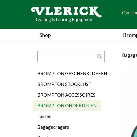
generic
Over o
generic
Shop
Brom
search.title
breadc
breadc
Bagage
Categorieën
BROMPTON GESCHENK IDEEEN
BROMPTON STOCKLIJST
BROMPTON ACCESSOIRES
BROMPTON ONDERDELEN
Tassen
Bagagedragers