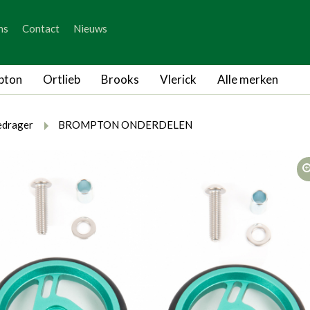
_skip_content
ns
Contact
Nieuws
_skip_language
pton
Ortlieb
Brooks
Vlerick
Alle merken
rumb.here
rumb.from
breadcrumb.to
drager
BROMPTON ONDERDELEN