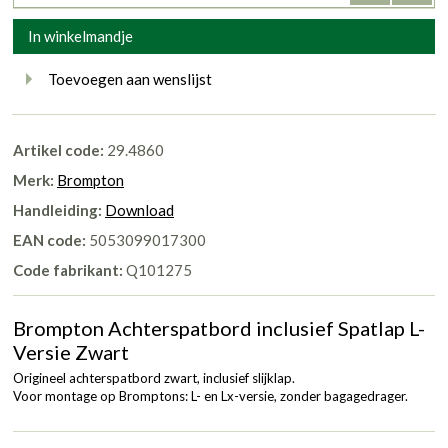
In winkelmandje
Toevoegen aan wenslijst
Artikel code:
29.4860
Merk:
Brompton
Handleiding:
Download
EAN code:
5053099017300
Code fabrikant:
Q101275
Brompton Achterspatbord inclusief Spatlap L-
Versie Zwart
Origineel achterspatbord zwart, inclusief slijklap.
Voor montage op Bromptons: L- en Lx-versie, zonder bagagedrager.