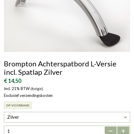
Brompton Achterspatbord L-Versie
incl. Spatlap Zilver
€ 14,50
Incl. 21% BTW
(België}
Exclusief verzendingskosten
OP VOORRAAD
Zilver
-
+