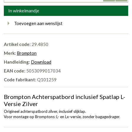
In winkelmandje
Toevoegen aan wenslijst
Artikel code:
29.4850
Merk:
Brompton
Handleiding:
Download
EAN code:
5053099017034
Code fabrikant:
Q101259
Brompton Achterspatbord inclusief Spatlap L-
Versie Zilver
Origineel achterspatbord zilver, inclusief slijklap.
Voor montage op Bromptons: L- en Lx-versie, zonder bagagedrager.