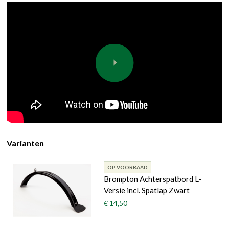
Varianten
OP VOORRAAD
Brompton Achterspatbord L-
Versie incl. Spatlap Zwart
€ 14,50