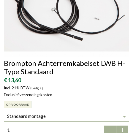
Brompton Achterremkabelset LWB H-
Type Standaard
€ 13,60
Incl. 21% BTW
(België}
Exclusief verzendingskosten
OP VOORRAAD
Standaard montage
-
+