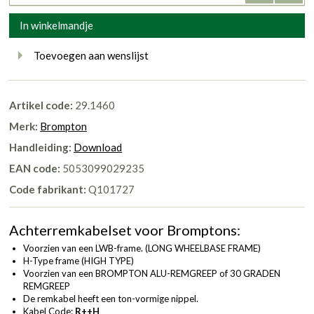
In winkelmandje
Toevoegen aan wenslijst
Artikel code:
29.1460
Merk:
Brompton
Handleiding:
Download
EAN code:
5053099029235
Code fabrikant:
Q101727
Achterremkabelset voor Bromptons:
Voorzien van een LWB-frame. (LONG WHEELBASE FRAME)
H-Type frame (HIGH TYPE)
Voorzien van een BROMPTON ALU-REMGREEP of 30 GRADEN
REMGREEP
De remkabel heeft een ton-vormige nippel.
Kabel Code:
R++H