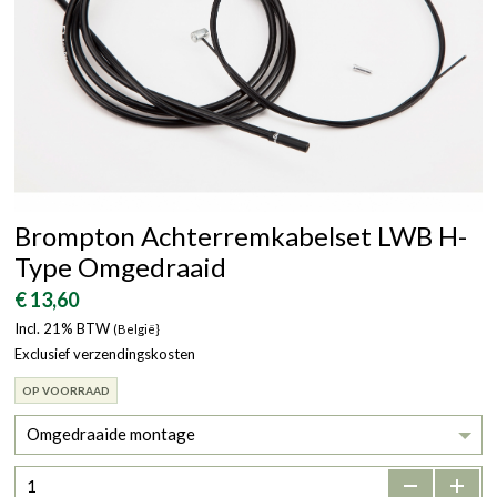
Brompton Achterremkabelset LWB H-
Type Omgedraaid
€ 13,60
Incl. 21% BTW
(België}
Exclusief verzendingskosten
OP VOORRAAD
Omgedraaide montage
-
+