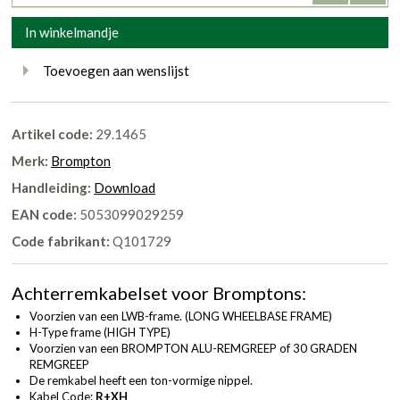
In winkelmandje
Toevoegen aan wenslijst
Artikel code:
29.1465
Merk:
Brompton
Handleiding:
Download
EAN code:
5053099029259
Code fabrikant:
Q101729
Achterremkabelset voor Bromptons:
Voorzien van een LWB-frame. (LONG WHEELBASE FRAME)
H-Type frame (HIGH TYPE)
Voorzien van een BROMPTON ALU-REMGREEP of 30 GRADEN
REMGREEP
De remkabel heeft een ton-vormige nippel.
Kabel Code:
R+XH