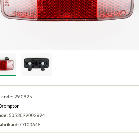
l code:
29.0925
Brompton
ode:
5053099002894
abrikant:
Q100648