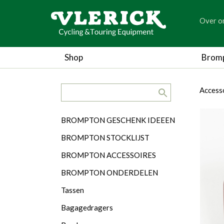
generic
Over o
generic
Shop
Brom
search.title
breadc
breadc
Access
Categorieën
BROMPTON GESCHENK IDEEEN
BROMPTON STOCKLIJST
BROMPTON ACCESSOIRES
BROMPTON ONDERDELEN
Tassen
Bagagedragers