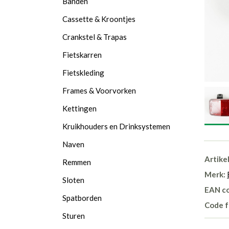
Banden
Cassette & Kroontjes
Crankstel & Trapas
Fietskarren
Fietskleding
Frames & Voorvorken
Kettingen
Kruikhouders en Drinksystemen
Naven
Artike
Remmen
Merk:
Sloten
EAN c
Spatborden
Code f
Sturen