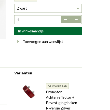
Zwart
-
+
In winkelmandje
Toevoegen aan wenslijst
Varianten
OP VOORRAAD
Brompton
Achterreflector +
Bevestigingshaken
R-versie Zilver