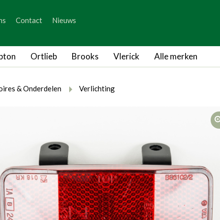
_skip_content
ns
Contact
Nieuws
_skip_language
pton
Ortlieb
Brooks
Vlerick
Alle merken
rumb.here
rumb.from
breadcrumb.to
oires & Onderdelen
Verlichting