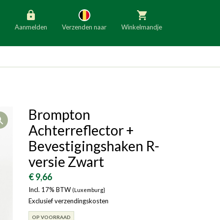
Aanmelden
Verzenden naar
Winkelmandje
België
Nederland
Duitsland
Luxemburg
Frankrijk
Oostenrijk
Brompton
Open
Slovenië
Italië
Achterreflector +
Denemarken
Finland
Bevestigingshaken R-
versie Zwart
Bulgarije
Ierland
€ 9,66
Incl. 17% BTW
(Luxemburg}
Exclusief verzendingskosten
OP VOORRAAD