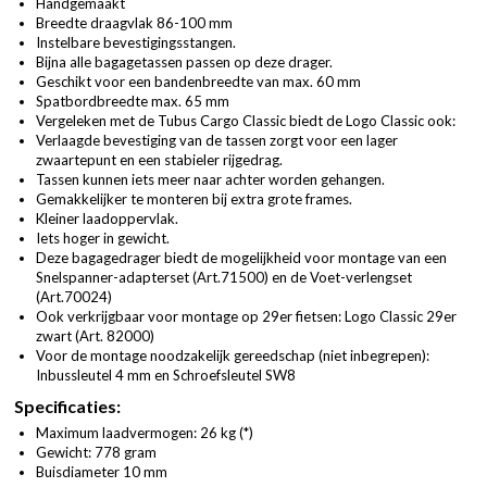
Handgemaakt
Breedte draagvlak 86-100 mm
Instelbare bevestigingsstangen.
Bijna alle bagagetassen passen op deze drager.
Geschikt voor een bandenbreedte van max. 60 mm
Spatbordbreedte max. 65 mm
Vergeleken met de Tubus Cargo Classic biedt de Logo Classic ook:
Verlaagde bevestiging van de tassen zorgt voor een lager
zwaartepunt en een stabieler rijgedrag.
Tassen kunnen iets meer naar achter worden gehangen.
Gemakkelijker te monteren bij extra grote frames.
Kleiner laadoppervlak.
Iets hoger in gewicht.
Deze bagagedrager biedt de mogelijkheid voor montage van een
Snelspanner-adapterset (
Art.71500
) en de Voet-verlengset
(
Art.70024
)
Ook verkrijgbaar voor montage op 29er fietsen: Logo Classic 29er
zwart (
Art. 82000
)
Voor de montage noodzakelijk gereedschap (niet inbegrepen):
Inbussleutel 4 mm en Schroefsleutel SW8
Specificaties:
Maximum laadvermogen: 26 kg (*)
Gewicht: 778 gram
Buisdiameter 10 mm