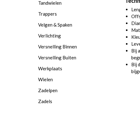
Techn
Tandwielen
Len
Trappers
Off
Dia
Velgen & Spaken
Mat
Verlichting
Kleu
Leve
Versnelling Binnen
Bij 
Versnelling Buiten
beg
Bij 
Werkplaats
bij
Wielen
Zadelpen
Zadels