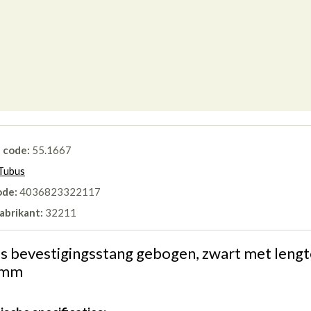
l code:
55.1667
Tubus
ode:
4036823322117
abrikant:
32211
s bevestigingsstang gebogen, zwart met lengt
 mm