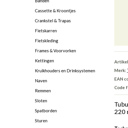
Banden
Cassette & Kroontjes
Crankstel & Trapas
Fietskarren
Fietskleding
Frames & Voorvorken
Kettingen
Artike
Merk:
Kruikhouders en Drinksystemen
EAN c
Naven
Code f
Remmen
Sloten
Tubu
220
Spatborden
Sturen