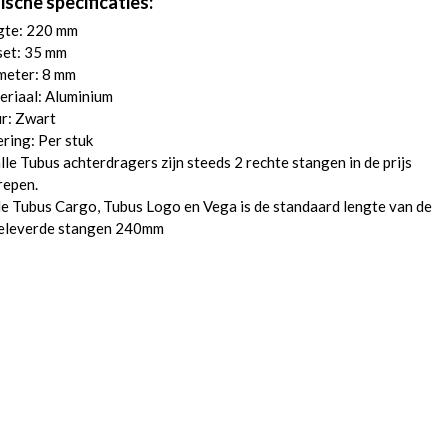
ische specificaties:
gte: 220 mm
set: 35 mm
meter: 8 mm
eriaal: Aluminium
r: Zwart
ring: Per stuk
alle Tubus achterdragers zijn steeds 2 rechte stangen in de prijs
repen.
de Tubus Cargo, Tubus Logo en Vega is de standaard lengte van de
geleverde stangen 240mm