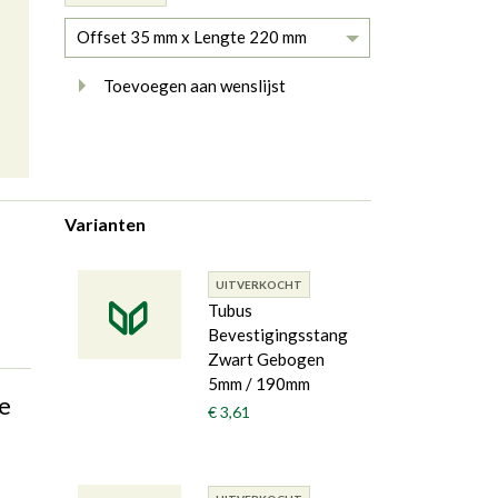
Offset 35 mm x Lengte 220 mm
Toevoegen aan wenslijst
Varianten
UITVERKOCHT
Tubus
Bevestigingsstang
Zwart Gebogen
5mm / 190mm
e
€ 3,61