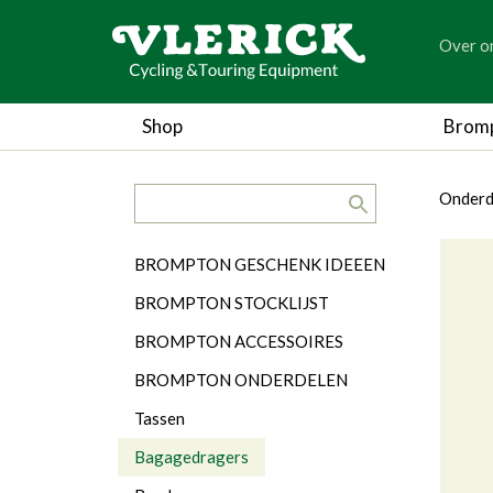
generic
Over o
generic
Shop
Brom
search.title
breadc
breadc
Onderd
Categorieën
BROMPTON GESCHENK IDEEEN
BROMPTON STOCKLIJST
BROMPTON ACCESSOIRES
BROMPTON ONDERDELEN
Tassen
Bagagedragers