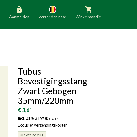
Aanmelden
Verzenden naar
Winkelmandje
België
Nederland
Duitsland
Luxemburg
Frankrijk
Oostenrijk
Tubus
Slovenië
Italië
Bevestigingsstang
Denemarken
Finland
Zwart Gebogen
35mm/220mm
Bulgarije
Ierland
€ 3,61
Incl. 21% BTW
(België}
Exclusief verzendingskosten
UITVERKOCHT