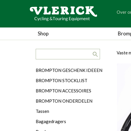
generic
Over o
generic
Shop
Brom
search.title
breadc
breadc
Vaste 
Categorieën
BROMPTON GESCHENK IDEEEN
BROMPTON STOCKLIJST
BROMPTON ACCESSOIRES
BROMPTON ONDERDELEN
Tassen
Bagagedragers