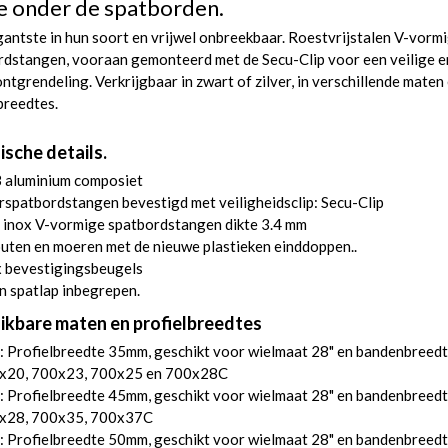
e onder de spatborden.
antste in hun soort en vrijwel onbreekbaar. Roestvrijstalen V-vorm
rdstangen, vooraan gemonteerd met de Secu-Clip voor een veilige e
ontgrendeling. Verkrijgbaar in zwart of zilver, in verschillende maten
breedtes.
ische details.
 aluminium composiet
spatbordstangen bevestigd met veiligheidsclip: Secu-Clip
 inox V-vormige spatbordstangen dikte 3.4 mm
uten en moeren met de nieuwe plastieken einddoppen..
x bevestigingsbeugels
 spatlap inbegrepen.
ikbare maten en profielbreedtes
 Profielbreedte 35mm, geschikt voor wielmaat 28" en bandenbreedt
x20, 700x23, 700x25 en 700x28C
 Profielbreedte 45mm, geschikt voor wielmaat 28" en bandenbreedt
x28, 700x35, 700x37C
 Profielbreedte 50mm, geschikt voor wielmaat 28" en bandenbreedt