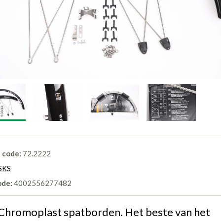
l code:
72.2222
SKS
ode:
4002556277482
Chromoplast spatborden. Het beste van het