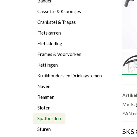
Banden
Cassette & Kroontjes
Crankstel & Trapas
Fietskarren
Fietskleding
Frames & Voorvorken
Kettingen
Kruikhouders en Drinksystemen
Naven
Artike
Remmen
Merk:
Sloten
EAN c
Spatborden
Sturen
SKS 