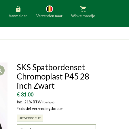
Aanmelden
Verzenden naar
Winkelmandje
België
Nederland
Duitsland
Luxemburg
Frankrijk
Oostenrijk
SKS Spatbordenset
Open
Slovenië
Italië
Chromoplast P45 28
Denemarken
Finland
inch Zwart
Bulgarije
Ierland
€ 31,00
Incl. 21% BTW
(België}
Exclusief verzendingskosten
UITVERKOCHT