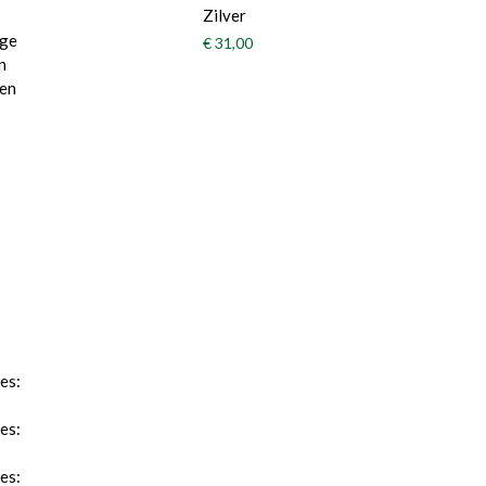
Zilver
ige
€ 31,00
n
 en
es:
es:
es: