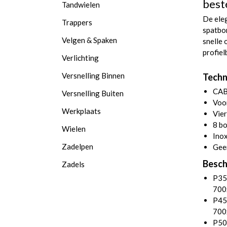
best
Tandwielen
De eleg
Trappers
spatbo
Velgen & Spaken
snelle 
profiel
Verlichting
Versnelling Binnen
Techn
CAB
Versnelling Buiten
Voor
Werkplaats
Vier
8 bo
Wielen
Ino
Zadelpen
Geen
Besch
Zadels
P35:
700
P45:
700
P50: