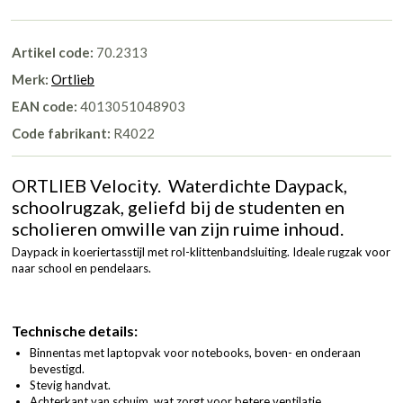
Artikel code:
70.2313
Merk:
Ortlieb
EAN code:
4013051048903
Code fabrikant:
R4022
ORTLIEB Velocity. Waterdichte Daypack,
schoolrugzak, geliefd bij de studenten en
scholieren omwille van zijn ruime inhoud.
Daypack in koeriertasstijl met rol-klittenbandsluiting. Ideale rugzak voor
naar school en pendelaars.
Technische details:
Binnentas met laptopvak voor notebooks, boven- en onderaan
bevestigd.
Stevig handvat.
Achterkant van schuim, wat zorgt voor betere ventilatie.