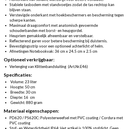
Stabiele tasbodem met standvoetjes zodat de tas rechtop kan
blijven staan.
Verstevigde onderkant met hoekbeschermers en bescherming tegen
scherpe kanten.
Maximaal draagcomfort met anatomisch gevoermde
schouderbanden met borst- en heupgordel.
Heupriem gemakkelijk afneembaar en verstelbaar.
Reflecterend garen voor betere bescherming bij duisternis.
Bevestigingsstrip voor een optioneel achterlicht of helm.
Afmetingen Notebookvak: 36 cm x 24.5 cm x 2.5 cm
Optioneel verkrijgbaar:
Verlenging van Klittenbandsluiting (
Art.Nr.E46
)
Specificaties:
Volume: 23 liter
Hoogte: 50 cm
Breedte: 30 cm
Diepte: 16 cm
Gewicht: 880 gram
Materiaal eigenschappen:
PD620 / PS620C: Polyesterweefsel met PVC coating / Cordura met
PVC coating
Stof- en Waterdichtheid IP64: Het artikel is 100% stofdicht. Geen