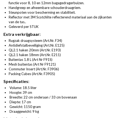
functie voor 8, 10 en 12mm bagagedragerbuizen.
Handgreep en afneembare schouderdraagriem.
Steunpoten voor bescherming en stabiliteit.
Reflector met 3M Scotchlite reflecterend materiaal aan de zijkanten
van de tas..
Geleverd per STUK
Extra verkrijgbaar:
Rugzak draagsysteem (
Art.Nr. F34
)
Antidiefstalbeveiliging (
Art.Nr. E125
)
QL2.1 haken 20mm (
Art.Nr. E193
)
QL2.1 haken 18mm (
Art.Nr. E211
)
Buitentas 1.8 L (
Art Nr F91S
)
Mesh buitentas (
Art Nr F9121
)
Commuter Insert (
Art.Nr. F3906
)
Packing Cubes (
Art.Nr. F3905
)
Specificaties:
Volume: 18.5 liter
Hoogte: 39 cm
Breedte: 22 cm onderaan / 33 cm bovenaan
Diepte: 17 cm
Gewicht: 1150 gram
Draaggewicht: 9 kg