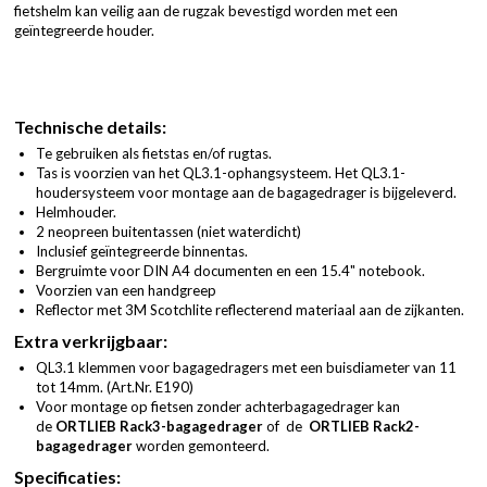
fietshelm kan veilig aan de rugzak bevestigd worden met een
geïntegreerde houder.
Technische details:
Te gebruiken als fietstas en/of rugtas.
Tas is voorzien van het QL3.1-ophangsysteem. Het QL3.1-
houdersysteem voor montage aan de bagagedrager is bijgeleverd.
Helmhouder.
2 neopreen buitentassen (niet waterdicht)
Inclusief geïntegreerde binnentas.
Bergruimte voor DIN A4 documenten en een 15.4" notebook.
Voorzien van een handgreep
Reflector met 3M Scotchlite reflecterend materiaal aan de zijkanten.
Extra verkrijgbaar:
QL3.1 klemmen voor bagagedragers met een buisdiameter van 11
tot 14mm. (
Art.Nr. E190
)
Voor montage op fietsen zonder achterbagagedrager kan
de
ORTLIEB Rack3-bagagedrager
of de
ORTLIEB Rack2-
bagagedrager
worden gemonteerd.
Specificaties: