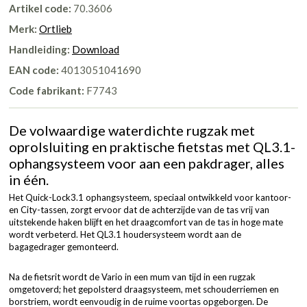
Artikel code:
70.3606
Merk:
Ortlieb
Handleiding:
Download
EAN code:
4013051041690
Code fabrikant:
F7743
De volwaardige waterdichte rugzak met
oprolsluiting en praktische fietstas met QL3.1-
ophangsysteem voor aan een pakdrager, alles
in één.
Het Quick-Lock3.1 ophangsysteem, speciaal ontwikkeld voor kantoor-
en City-tassen, zorgt ervoor dat de achterzijde van de tas vrij van
uitstekende haken blijft en het draagcomfort van de tas in hoge mate
wordt verbeterd. Het QL3.1 houdersysteem wordt aan de
bagagedrager gemonteerd.
Na de fietsrit wordt de Vario in een mum van tijd in een rugzak
omgetoverd; het gepolsterd draagsysteem, met schouderriemen en
borstriem, wordt eenvoudig in de ruime voortas opgeborgen. De