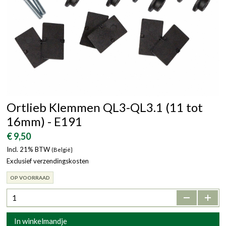
Ortlieb Klemmen QL3-QL3.1 (11 tot
16mm) - E191
€ 9,50
Incl. 21% BTW
(België}
Exclusief verzendingskosten
OP VOORRAAD
-
+
In winkelmandje