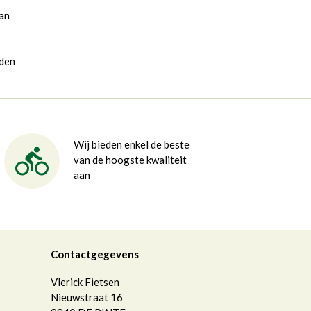
van
rden
Wij bieden enkel de beste
van de hoogste kwaliteit
aan
Contactgegevens
Vlerick Fietsen
Nieuwstraat 16