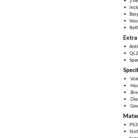
2 ne
Incl
Ber
Voo
Refl
Extra 
Anti
QL2
Span
Specif
Volu
Hoo
Bre
Die
Gew
Mater
PS3
Stof