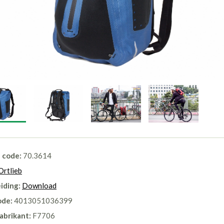
l code:
70.3614
Ortlieb
iding:
Download
ode:
4013051036399
abrikant:
F7706