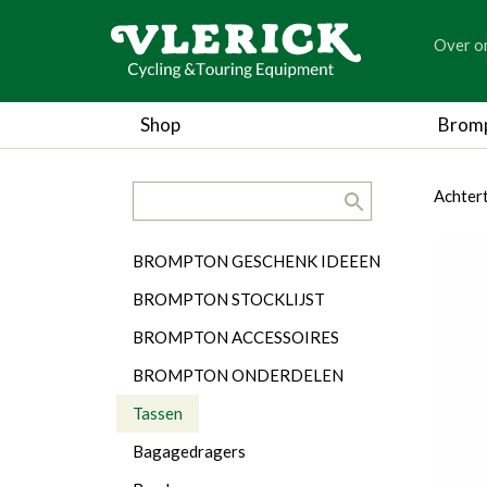
generic
Over o
generic
Shop
Brom
search.title
breadc
breadc
Achter
Categorieën
BROMPTON GESCHENK IDEEEN
BROMPTON STOCKLIJST
BROMPTON ACCESSOIRES
BROMPTON ONDERDELEN
Tassen
Bagagedragers