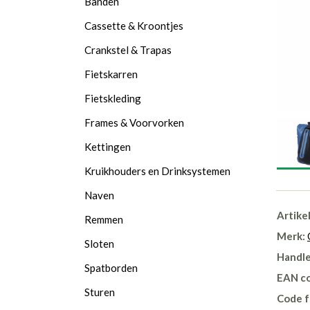
Banden
Cassette & Kroontjes
Crankstel & Trapas
Fietskarren
Fietskleding
Frames & Voorvorken
Kettingen
Kruikhouders en Drinksystemen
Naven
Artike
Remmen
Merk:
Sloten
Handle
Spatborden
EAN c
Sturen
Code f