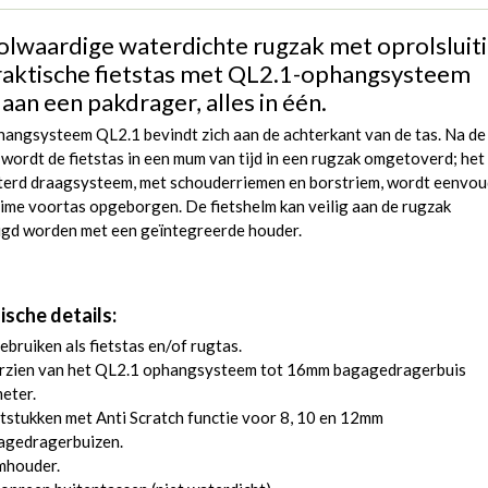
olwaardige waterdichte rugzak met oprolsluit
raktische fietstas met QL2.1-ophangsysteem
aan een pakdrager, alles in één.
hangsysteem QL2.1 bevindt zich aan de achterkant van de tas. Na de
t wordt de fietstas in een mum van tijd in een rugzak omgetoverd; het
terd draagsysteem, met schouderriemen en borstriem, wordt eenvou
uime voortas opgeborgen. De fietshelm kan veilig aan de rugzak
igd worden met een geïntegreerde houder.
ische details:
ebruiken als fietstas en/of rugtas.
rzien van het QL2.1 ophangsysteem tot 16mm bagagedragerbuis
eter.
tstukken met Anti Scratch functie voor 8, 10 en 12mm
agedragerbuizen.
mhouder.