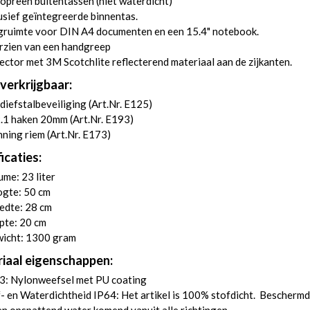
opreen buitentassen (niet waterdicht)
usief geïntegreerde binnentas.
gruimte voor DIN A4 documenten en een 15.4" notebook.
rzien van een handgreep
ector met 3M Scotchlite reflecterend materiaal aan de zijkanten.
verkrijgbaar:
diefstalbeveiliging (
Art.Nr. E125
)
.1 haken 20mm (
Art.Nr. E193
)
ning riem (
Art.Nr. E173
)
icaties:
me: 23 liter
gte: 50 cm
edte: 28 cm
pte: 20 cm
icht: 1300 gram
iaal eigenschappen:
3: Nylonweefsel met PU coating
- en Waterdichtheid IP64: Het artikel is 100% stofdicht. Beschermd