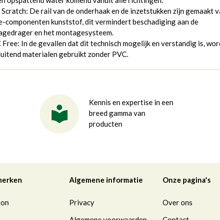
n opspattend water komend vanuit alle richtingen.
 Scratch: De rail van de onderhaak en de inzetstukken zijn gemaakt 
-componenten kunststof, dit vermindert beschadiging aan de
agedrager en het montagesysteem.
Free: In de gevallen dat dit technisch mogelijk en verstandig is, wo
luitend materialen gebruikt zonder PVC.
Kennis en expertise in een
breed gamma van
producten
merken
Algemene informatie
Onze pagina's
ton
Privacy
Over ons
Algemene voorwaarden
Contact