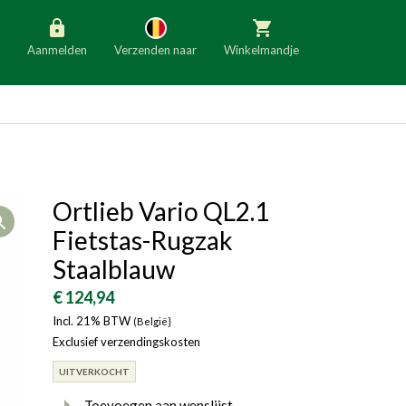
Aanmelden
Verzenden naar
Winkelmandje
België
Nederland
Duitsland
Luxemburg
Frankrijk
Oostenrijk
Ortlieb Vario QL2.1
Open
Slovenië
Italië
Fietstas-Rugzak
Denemarken
Finland
Staalblauw
Bulgarije
Ierland
€ 124,94
Incl. 21% BTW
(België}
Exclusief verzendingskosten
UITVERKOCHT
Toevoegen aan wenslijst