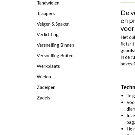
Tandwielen
De v
Trappers
en p
Velgen & Spaken
voor 
Verlichting
Het op
fietsri
Versnelling Binnen
gepols
Versnelling Buiten
in de r
bevest
Werkplaats
Wielen
Techn
Zadelpen
Te g
Zadels
Voo
diam
Inze
bag
Hel