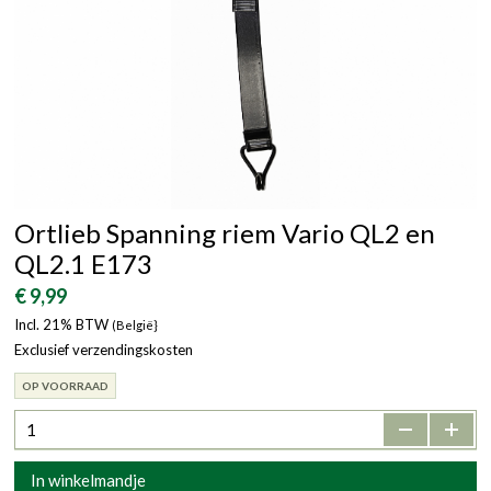
Ortlieb Spanning riem Vario QL2 en
QL2.1 E173
€ 9,99
Incl. 21% BTW
(België}
Exclusief verzendingskosten
OP VOORRAAD
-
+
In winkelmandje