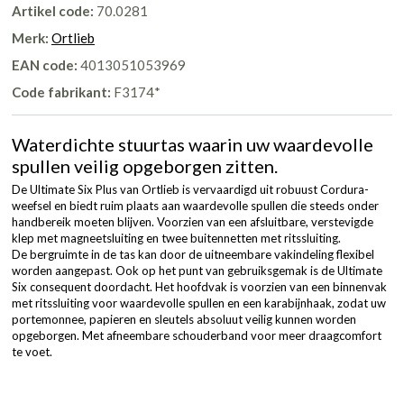
Artikel code:
70.0281
Merk:
Ortlieb
EAN code:
4013051053969
Code fabrikant:
F3174*
Waterdichte stuurtas waarin uw waardevolle
spullen veilig opgeborgen zitten.
De Ultimate Six Plus van Ortlieb is vervaardigd uit robuust Cordura-
weefsel en biedt ruim plaats aan waardevolle spullen die steeds onder
handbereik moeten blijven. Voorzien van een afsluitbare, verstevigde
klep met magneetsluiting en twee buitennetten met ritssluiting.
De bergruimte in de tas kan door de uitneembare vakindeling flexibel
worden aangepast. Ook op het punt van gebruiksgemak is de Ultimate
Six consequent doordacht. Het hoofdvak is voorzien van een binnenvak
met ritssluiting voor waardevolle spullen en een karabijnhaak, zodat uw
portemonnee, papieren en sleutels absoluut veilig kunnen worden
opgeborgen. Met afneembare schouderband voor meer draagcomfort
te voet.