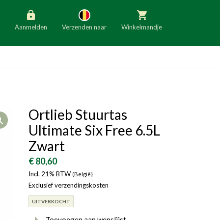
Aanmelden
Verzenden naar
Winkelmandje
België
Nederland
Duitsland
Luxemburg
Frankrijk
Oostenrijk
Ortlieb Stuurtas
Open
Slovenië
Italië
Ultimate Six Free 6.5L
Denemarken
Finland
Zwart
Bulgarije
Ierland
€ 80,60
Incl. 21% BTW
(België}
Exclusief verzendingskosten
UITVERKOCHT
Toevoegen aan wenslijst