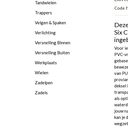
Tandwielen
Code f
Trappers
Velgen & Spaken
Deze
Six 
Verlichting
inge
Versnelling Binnen
Voor ie
Versnelling Buiten
PVC-vri
gebasee
Werkplaats
bewezen
Wielen
van PU
provian
Zadelpen
deksel 
transpa
Zadels
als opt
waterdi
jouw na
kan je 
wegzet