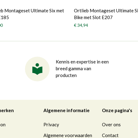
eb Montageset Ultimate Six met
Ortlieb Montageset Ultimate Si
E185
Bike met Slot E207
00
€ 34,94
Kennis en expertise in een
breed gamma van
producten
merken
Algemene informatie
Onze pagina's
ton
Privacy
Over ons
Algemene voorwaarden
Contact