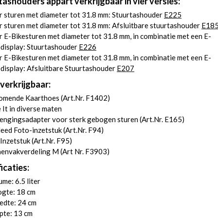
tashouders appart verkrijgbaar in vier versies:
r sturen met diameter tot 31.8 mm: Stuurtashouder
E225
 sturen met diameter tot 31.8 mm: Afsluitbare stuurtashouder
E18
 E-Bikesturen met diameter tot 31.8 mm, in combinatie met een E-
edisplay: Stuurtashouder
E226
 E-Bikesturen met diameter tot 31.8 mm, in combinatie met een E-
display: Afsluitbare Stuurtashouder
E207
verkrijgbaar:
komende Kaarthoes (
Art.Nr. F1402
)
 It in diverse maten
engingsadapter voor sterk gebogen sturen (
Art.Nr. E165
)
eed Foto-inzetstuk (
Art.Nr. F94
)
Inzetstuk (
Art.Nr. F95
)
nenvakverdeling M (
Art Nr. F3903
)
icaties:
me: 6.5 liter
gte: 18 cm
edte: 24 cm
pte: 13 cm