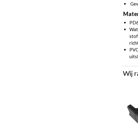
Gew
Mater
PD6
Wate
stof
rich
PVC 
uits
Wij r