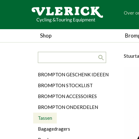
generic
Over o
generic
Shop
Brom
search.title
breadc
breadc
Stuurt
Categorieën
BROMPTON GESCHENK IDEEEN
BROMPTON STOCKLIJST
BROMPTON ACCESSOIRES
BROMPTON ONDERDELEN
Tassen
Bagagedragers