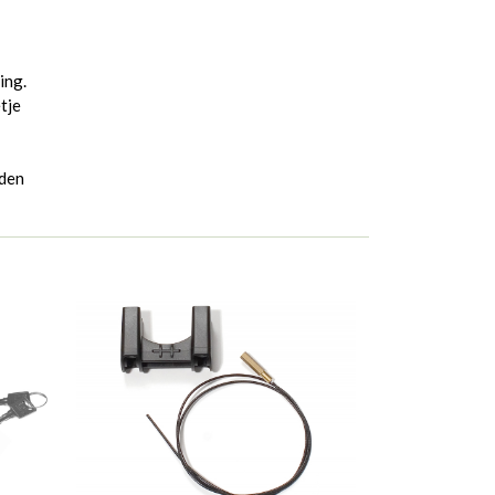
ing.
tje
rden