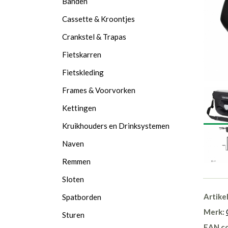
Banden
Cassette & Kroontjes
Crankstel & Trapas
Fietskarren
Fietskleding
Frames & Voorvorken
Kettingen
Kruikhouders en Drinksystemen
Naven
Remmen
Sloten
Artike
Spatborden
Merk:
Sturen
EAN c