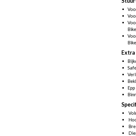
Stuur
Voo
Voor
Voor
Bik
Voor
Bike
Extra 
Bij
Safe
Verl
Bekl
Epp 
Bin
Specif
Volu
Hoo
Bre
Die