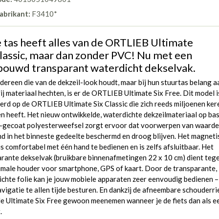
abrikant:
F3410*
 tas heeft alles van de ORTLIEB Ultimate
Classic, maar dan zonder PVC! Nu met een
bouwd transparant waterdicht dekselvak.
dereen die van de dekzeil-look houdt, maar bij hun stuurtas belang a
j materiaal hechten, is er de ORTLIEB Ultimate Six Free. Dit model i
rd op de ORTLIEB Ultimate Six Classic die zich reeds miljoenen ker
 heeft. Het nieuw ontwikkelde, waterdichte dekzeilmateriaal op bas
-gecoat polyesterweefsel zorgt ervoor dat voorwerpen van waarde
d in het binneste gedeelte beschermd en droog blijven. Het magneti
is comfortabel met één hand te bedienen en is zelfs afsluitbaar. Het
rante dekselvak (bruikbare binnenafmetingen 22 x 10 cm) dient tege
imale houder voor smartphone, GPS of kaart. Door de transparante,
chte folie kan je jouw mobiele apparaten zeer eenvoudig bedienen –
vigatie te allen tijde besturen. En dankzij de afneembare schouderr
de Ultimate Six Free gewoon meenemen wanneer je de fiets dan als e
.