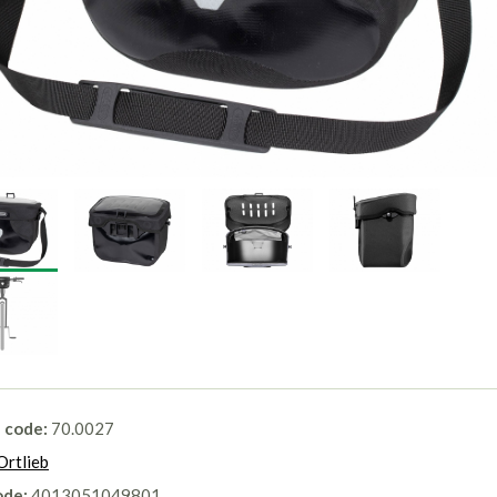
l code:
70.0027
Ortlieb
ode:
4013051049801