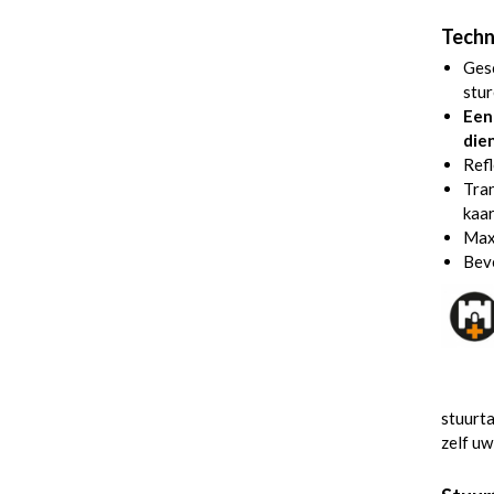
Techn
Gesc
stur
Een
die
Refl
Tran
kaa
Max
Beve
stuurta
zelf uw