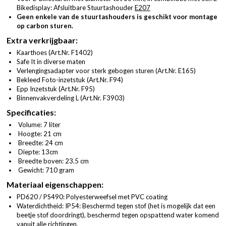
Bikedisplay: Afsluitbare Stuurtashouder
E207
Geen enkele van de stuurtashouders is geschikt voor montage
op carbon sturen.
Extra verkrijgbaar:
Kaarthoes (
Art.Nr. F1402
)
Safe It in diverse maten
Verlengingsadapter voor sterk gebogen sturen (
Art.Nr. E165
)
Bekleed Foto-inzetstuk (
Art.Nr. F94
)
Epp Inzetstuk (
Art.Nr. F95
)
Binnenvakverdeling L (
Art.Nr. F3903
)
Specificaties:
Volume: 7 liter
Hoogte: 21 cm
Breedte: 24 cm
Diepte: 13cm
Breedte boven: 23.5 cm
Gewicht: 710 gram
Materiaal eigenschappen:
PD620 / PS490: Polyesterweefsel met PVC coating
Waterdichtheid: IP54: Beschermd tegen stof (het is mogelijk dat een
beetje stof doordringt), beschermd tegen opspattend water komend
vanuit alle richtingen.