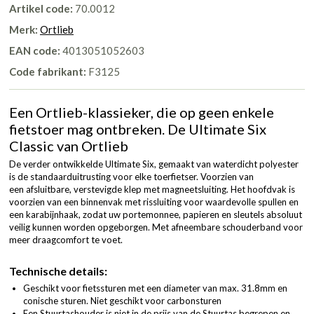
Artikel code:
70.0012
Merk:
Ortlieb
EAN code:
4013051052603
Code fabrikant:
F3125
Een Ortlieb-klassieker, die op geen enkele
fietstoer mag ontbreken. De Ultimate Six
Classic van Ortlieb
De verder ontwikkelde Ultimate Six, gemaakt van waterdicht polyester
is de standaarduitrusting voor elke toerfietser. Voorzien van
een afsluitbare, verstevigde klep met magneetsluiting. Het hoofdvak is
voorzien van een binnenvak met rissluiting voor waardevolle spullen en
een karabijnhaak, zodat uw portemonnee, papieren en sleutels absoluut
veilig kunnen worden opgeborgen. Met afneembare schouderband voor
meer draagcomfort te voet.
Technische details:
Geschikt voor fietssturen met een diameter van max. 31.8mm en
conische sturen. Niet geschikt voor carbonsturen
Een Stuurtashouder is niet in de prijs van de Stuurtas begrepen en