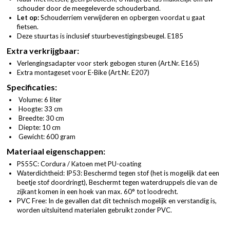
schouder door de meegeleverde schouderband.
Let op:
Schouderriem verwijderen en opbergen voordat u gaat
fietsen.
Deze stuurtas is inclusief stuurbevestigingsbeugel. E185
Extra verkrijgbaar:
Verlengingsadapter voor sterk gebogen sturen (
Art.Nr. E165
)
Extra montageset voor E-Bike (
Art.Nr. E207
)
Specificaties:
Volume: 6 liter
Hoogte: 33 cm
Breedte: 30 cm
Diepte: 10 cm
Gewicht: 600 gram
Materiaal eigenschappen:
PS55C: Cordura / Katoen met PU-coating
Waterdichtheid: IP53: Beschermd tegen stof (het is mogelijk dat een
beetje stof doordringt), Beschermt tegen waterdruppels die van de
zijkant komen in een hoek van max. 60° tot loodrecht.
PVC Free: In de gevallen dat dit technisch mogelijk en verstandig is,
worden uitsluitend materialen gebruikt zonder PVC.