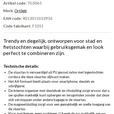
Artikel code:
70.0065
Merk:
Ortlieb
EAN code:
4013051033916
Code fabrikant:
F3351
Trendy en degelijk, ontworpen voor stad en
fietstochten waarbij gebruiksgemak en look
perfect te combineren zijn.
Technische details:
De stuurtas is vervaardigd uit PU gecoat nylon met ingevlochten
cordura die deze stuurtas slijtvast maken.
Het A4-formaat biedt plaats voor smartphone, sleutels en
schrijfgerei.
De interne organizer met sleutelvak en ritssluiting zorgt ervoor dat u
uw spullen makkelijk kunt opbergen en terugvinden zonder dat deze
zich verstoppen onder andere bagage in de stuurtas.
De magneetsluiting zorgt voor een gemakkelijk en snelle toegang van
de stuurtas.
Klaar met fietsen, geen probleem, U hangt de tas makkelijk om uw