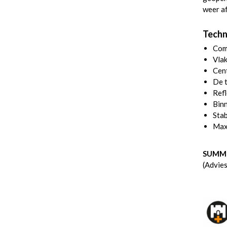
weer a
Techn
Com
Vlak
Cent
De t
Refl
Binn
Stab
Max
SUMME
(Advie