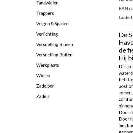
Tandwielen
EAN c
Trappers
Code f
Velgen & Spaken
De S
Verlichting
Have 
Versnelling Binnen
de f
Versnelling Buiten
Hij 
Werkplaats
De Up-T
waterdi
Wielen
fietsta
Zadelpen
post of
komen, 
Zadels
comfort
binnenv
Door de
Door he
met boo
geopend