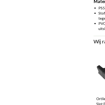
Mater
PS5
Stof
tege
PVC 
uits
Wij r
Ortli
Slot 