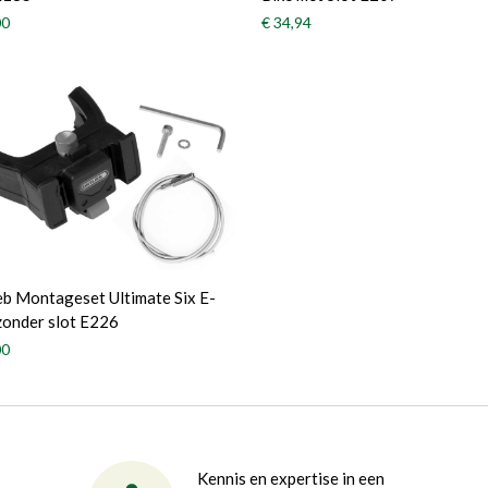
00
€ 34,94
eb Montageset Ultimate Six E-
zonder slot E226
00
Kennis en expertise in een