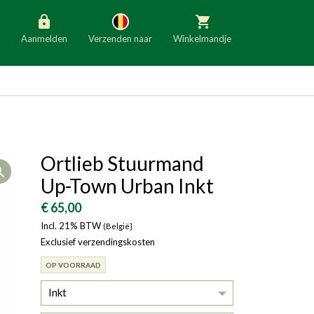
Aanmelden
Verzenden naar
Winkelmandje
België
Nederland
Duitsland
Luxemburg
Frankrijk
Oostenrijk
Ortlieb Stuurmand
Open
Slovenië
Italië
Up-Town Urban Inkt
Denemarken
Finland
€ 65,00
Incl. 21% BTW
Bulgarije
(België}
Ierland
Exclusief verzendingskosten
OP VOORRAAD
Inkt