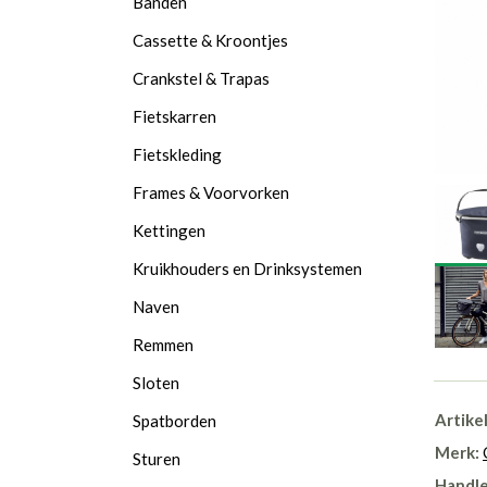
Banden
Cassette & Kroontjes
Crankstel & Trapas
Fietskarren
Fietskleding
Frames & Voorvorken
Kettingen
Kruikhouders en Drinksystemen
Naven
Remmen
Sloten
Artike
Spatborden
Merk:
Sturen
Handle