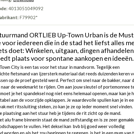
ode:
4013051049092
abrikant:
F79902*
tuurmand ORTLIEB Up-Town Urban is de Must
voor iedereen die in de stad het liefst alles m
iets doet: Winkelen, uitgaan, dingen afhandelen
biedt plaats voor spontane aankopen en ideeën
own City is een tas voor het stuur in mandvorm. Tegelijk een
chte fietsmand van ijzersterk materiaal dat reeds duizenden keren 
ssen op de proef gesteld werd. Perfect om snel naar de bakker, naar 
 naar de weekmarkt te rijden. Om aan jouw sleutel of portemonnee t
moet je het spandeksel nog niet eens helemaal openen, maar kan je 
abel aan de voorzijde opklappen. Je waardevolle spullen kan je in e
ak met ritssluiting steken, zo kan je ze op ieder moment snel vinden.
 plaatsing aan het stuur heb je tijdens de rit zicht op de mand.
t alu frame binnenin staat de mand zelfstandig en is ze zeer gemakke
dschappen te vullen. Het deksel kan bvb bij goed weer volledig
 worden en als het zou beginnen te regenen, is het in een mum van t