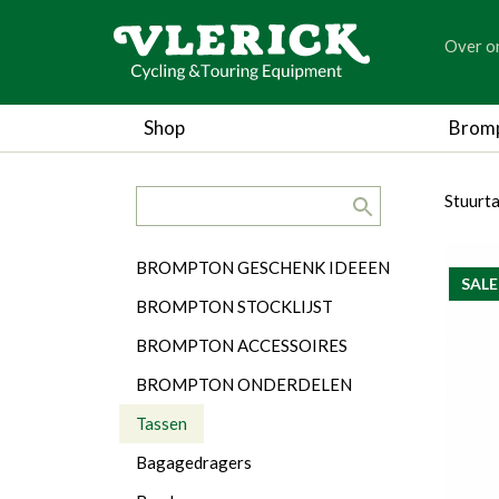
generic
Over o
generic
Shop
Brom
search.title
breadc
breadc
Stuurt
Categorieën
BROMPTON GESCHENK IDEEEN
SALE
BROMPTON STOCKLIJST
BROMPTON ACCESSOIRES
BROMPTON ONDERDELEN
Tassen
Bagagedragers