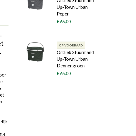
Ortlieb Stuurmand
Up-Town Urban
Peper
€ 65,00
-
et
OP VOORRAAD
.
Ortlieb Stuurmand
.
Up-Town Urban
Dennengroen
€ 65,00
voor
de
e
het
en
lijk
ijd