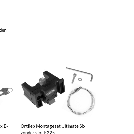
rden
x E-
Ortlieb Montageset Ultimate Six
zonder slot E225