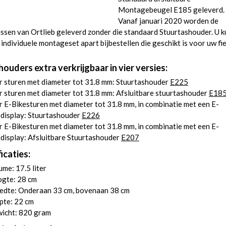
Montagebeugel E185 geleverd.
Vanaf januari 2020 worden de
ssen van Ortlieb geleverd zonder die standaard Stuurtashouder. U k
 individuele montageset apart bijbestellen die geschikt is voor uw fie
ouders extra verkrijgbaar in vier versies:
r sturen met diameter tot 31.8 mm: Stuurtashouder
E225
 sturen met diameter tot 31.8 mm: Afsluitbare stuurtashouder
E18
 E-Bikesturen met diameter tot 31.8 mm, in combinatie met een E-
edisplay: Stuurtashouder
E226
 E-Bikesturen met diameter tot 31.8 mm, in combinatie met een E-
display: Afsluitbare Stuurtashouder
E207
icaties:
me: 17.5 liter
gte: 28 cm
edte: Onderaan 33 cm, bovenaan 38 cm
pte: 22 cm
icht: 820 gram