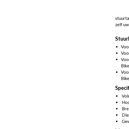
stuurta
zelf uw
Stuurh
Voo
Voor
Voor
Bik
Voor
Bike
Specif
Volu
Hoo
Bre
Die
Gew