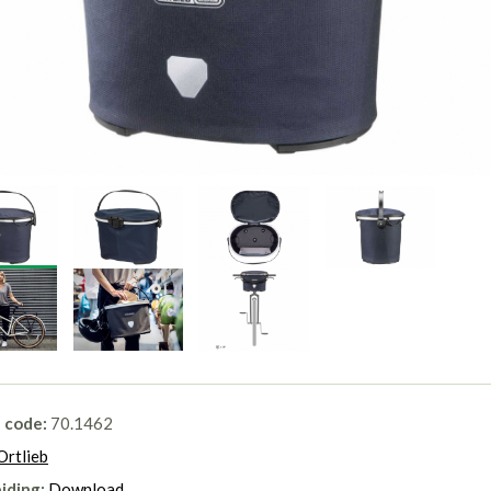
l code:
70.1462
Ortlieb
iding:
Download