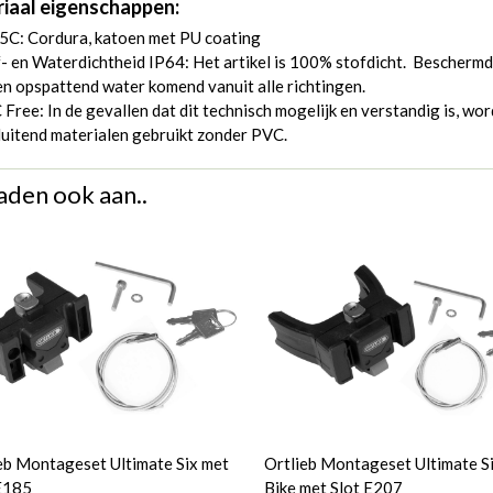
iaal eigenschappen:
5C: Cordura, katoen met PU coating
- en Waterdichtheid IP64: Het artikel is 100% stofdicht. Beschermd
n opspattend water komend vanuit alle richtingen.
Free: In de gevallen dat dit technisch mogelijk en verstandig is, wo
luitend materialen gebruikt zonder PVC.
aden ook aan..
eb Montageset Ultimate Six met
Ortlieb Montageset Ultimate Si
E185
Bike met Slot E207