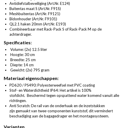
Antidiefstalbeveiliging (
Art.Nr. E124
)
Buitentas maat S (
Art.Nr. F91S
)
Meshbuitentas (
Art.Nr. F9121
)
Bidonhouder (
Art.Nr. F9101
)
QL2.1 haken 20mm (
Art.Nr. E193
)
Combineerbaar met
Rack-Pack S
of
Rack-Pack M
op de
achterdrager.
Specificaties:
Volume: (2x) 12.5 liter
Hoogte: 30 cm
Breedte: 25 cm
Diepte: 14 cm
Gewicht: (2x) 795 gram
Materiaal eigenschappen:
PD620 / PS490: Polyesterweefsel met PVC coating
Stof- en Waterdichtheid IP64: Het artikel is 100%
stofdicht. Beschermd tegen opspattend water komend vanuit alle
richtingen.
Anti Scratch: De rail van de onderhaak en de inzetstukken
zijn gemaakt van twee-componenten kunststof, dit vermindert
beschadiging aan de bagagedrager en het montagesysteem.
Varianten