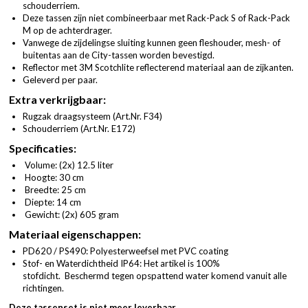
schouderriem.
Deze tassen zijn niet combineerbaar met Rack-Pack S of Rack-Pack
M op de achterdrager.
Vanwege de zijdelingse sluiting kunnen geen fleshouder, mesh- of
buitentas aan de City-tassen worden bevestigd.
Reflector met 3M Scotchlite reflecterend materiaal aan de zijkanten.
Geleverd per paar.
Extra verkrijgbaar:
Rugzak draagsysteem (
Art.Nr. F34
)
Schouderriem (
Art.Nr. E172
)
Specificaties:
Volume: (2x) 12.5 liter
Hoogte: 30 cm
Breedte: 25 cm
Diepte: 14 cm
Gewicht: (2x) 605 gram
Materiaal eigenschappen:
PD620 / PS490: Polyesterweefsel met PVC coating
Stof- en Waterdichtheid IP64: Het artikel is 100%
stofdicht. Beschermd tegen opspattend water komend vanuit alle
richtingen.
Deze tassenset is niet meer leverbaar.