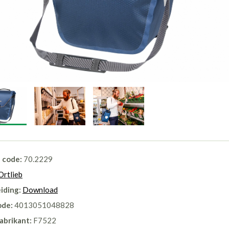
l code:
70.2229
Ortlieb
iding:
Download
ode:
4013051048828
abrikant:
F7522