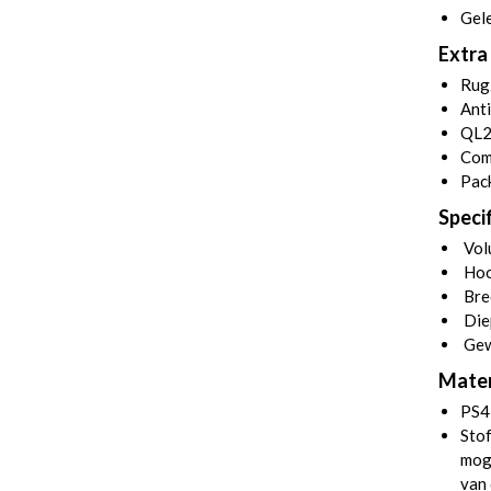
Gel
Extra 
Rug
Anti
QL2
Comm
Pack
Specif
Volu
Hoo
Bre
Die
Gew
Mater
PS4
Stof
moge
van 