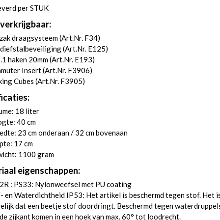
everd per STUK
verkrijgbaar:
zak draagsysteem (
Art.Nr. F34
)
diefstalbeveiliging (
Art.Nr. E125
)
.1 haken 20mm (
Art.Nr. E193
)
uter Insert (
Art.Nr. F3906
)
ing Cubes (
Art.Nr. F3905
)
icaties:
me: 18 liter
gte: 40 cm
edte: 23 cm onderaan / 32 cm bovenaan
pte: 17 cm
icht: 1100 gram
iaal eigenschappen:
2R : PS33: Nylonweefsel met PU coating
- en Waterdichtheid IP53: Het artikel is beschermd tegen stof. Het i
lijk dat een beetje stof doordringt. Beschermd tegen waterdruppels
de zijkant komen in een hoek van max. 60° tot loodrecht.