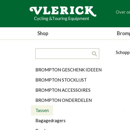
generic
Over o
generic
Shop
Brom
search.title
breadc
breadc
Schopp
Categorieën
BROMPTON GESCHENK IDEEEN
BROMPTON STOCKLIJST
BROMPTON ACCESSOIRES
BROMPTON ONDERDELEN
Tassen
Bagagedragers