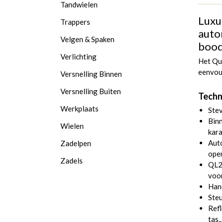
Tandwielen
Luxu
Trappers
auto
Velgen & Spaken
bood
Verlichting
Het Qu
eenvoud
Versnelling Binnen
Versnelling Buiten
Techn
Werkplaats
Stev
Binn
Wielen
kara
Auto
Zadelpen
open
Zadels
QL2.
voo
Han
Steu
Refl
tas..