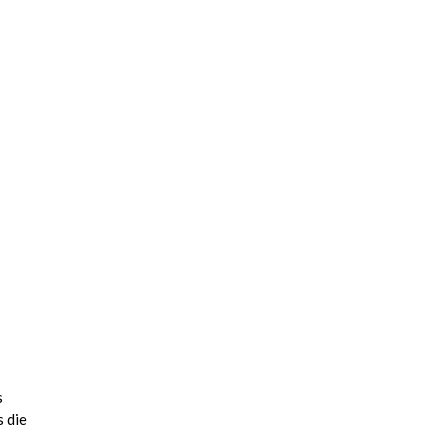
s
 die