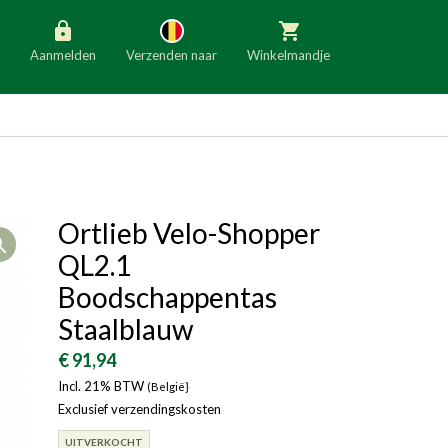
Aanmelden
Verzenden naar
Winkelmandje
België
Nederland
Duitsland
Luxemburg
Frankrijk
Oostenrijk
Ortlieb Velo-Shopper
Open
Slovenië
Italië
QL2.1
Denemarken
Finland
Boodschappentas
Staalblauw
Bulgarije
Ierland
€ 91,94
Incl. 21% BTW
(België}
Exclusief verzendingskosten
UITVERKOCHT