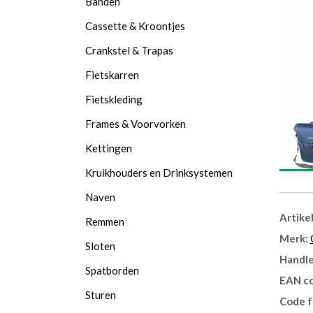
Banden
Cassette & Kroontjes
Crankstel & Trapas
Fietskarren
Fietskleding
Frames & Voorvorken
Kettingen
Kruikhouders en Drinksystemen
Naven
Artike
Remmen
Merk:
Sloten
Handle
Spatborden
EAN c
Sturen
Code f