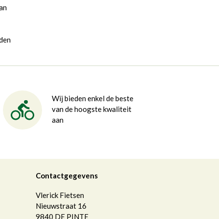
van
rden
Wij bieden enkel de beste
van de hoogste kwaliteit
aan
Contactgegevens
Vlerick Fietsen
Nieuwstraat 16
9840
DE PINTE