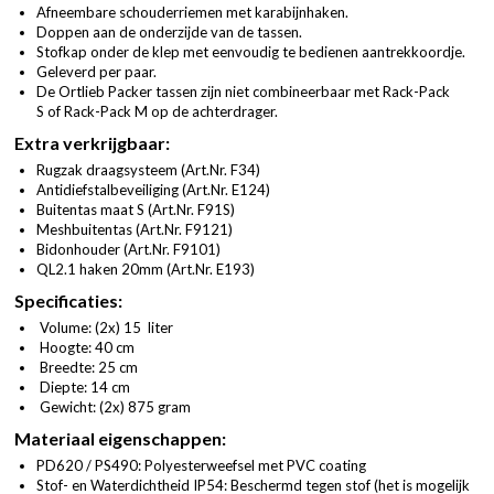
Afneembare schouderriemen met karabijnhaken.
Doppen aan de onderzijde van de tassen.
Stofkap onder de klep met eenvoudig te bedienen aantrekkoordje.
Geleverd per paar.
De Ortlieb Packer tassen zijn niet combineerbaar met Rack-Pack
S of Rack-Pack M op de achterdrager.
Extra verkrijgbaar:
Rugzak draagsysteem (
Art.Nr. F34
)
Antidiefstalbeveiliging (
Art.Nr. E124
)
Buitentas maat S (
Art.Nr. F91S
)
Meshbuitentas (
Art.Nr. F9121
)
Bidonhouder (
Art.Nr. F9101
)
QL2.1 haken 20mm (
Art.Nr. E193
)
Specificaties:
Volume: (2x) 15 liter
Hoogte: 40 cm
Breedte: 25 cm
Diepte: 14 cm
Gewicht: (2x) 875 gram
Materiaal eigenschappen:
PD620 / PS490: Polyesterweefsel met PVC coating
Stof- en Waterdichtheid IP54: Beschermd tegen stof (het is mogelijk